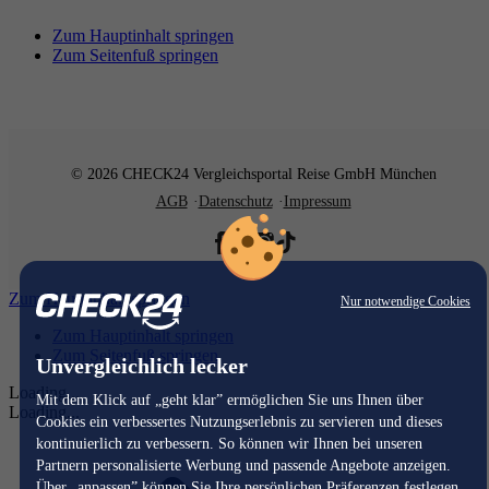
Zum Hauptinhalt springen
Zum Seitenfuß springen
© 2026 CHECK24 Vergleichsportal Reise GmbH München
AGB
Datenschutz
Impressum
Zum Hauptinhalt springen
Nur notwendige Cookies
Zum Hauptinhalt springen
Zum Seitenfuß springen
Unvergleichlich lecker
Loading...
Mit dem Klick auf „geht klar” ermöglichen Sie uns Ihnen über
Loading...
Cookies ein verbessertes Nutzungserlebnis zu servieren und dieses
kontinuierlich zu verbessern. So können wir Ihnen bei unseren
Partnern personalisierte Werbung und passende Angebote anzeigen.
Über „anpassen” können Sie Ihre persönlichen Präferenzen festlegen.