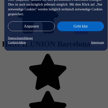
Dies ist auch nachträglich jederzeit möglich. Mit dem Klick auf „Nur
notwendige Cookies” werden lediglich technisch notwendige Cookies
gespeichert.
Anpassen
Geht klar
Startseite
Datenschutzerklärung
Hotel ILUNION Barcelona
Cookierichtlinie
Impressum