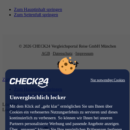
Zum Hauptinhalt springen
Zum Seitenfuß springen
© 2026 CHECK24 Vergleichsportal Reise GmbH München
AGB
Datenschutz
Impressum
Zum Hauptinhalt springen
Nur notwendige Cookies
Zum Hauptinhalt springen
Zum Seitenfuß springen
Unvergleichlich lecker
Loading...
Mit dem Klick auf „geht klar” ermöglichen Sie uns Ihnen über
Loading...
Cookies ein verbessertes Nutzungserlebnis zu servieren und dieses
kontinuierlich zu verbessern. So können wir Ihnen bei unseren
Partnern personalisierte Werbung und passende Angebote anzeigen.
Über „anpassen” können Sie Ihre persönlichen Präferenzen festlegen.