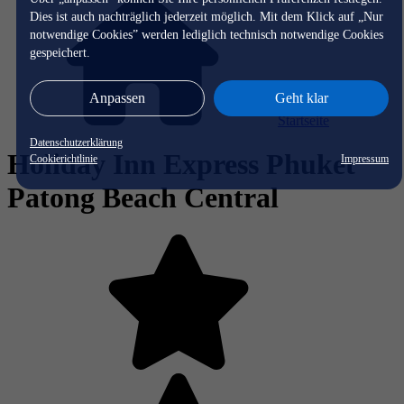
Dies ist auch nachträglich jederzeit möglich. Mit dem Klick auf „Nur
notwendige Cookies” werden lediglich technisch notwendige Cookies
gespeichert.
Anpassen
Geht klar
Startseite
Datenschutzerklärung
Holiday Inn Express Phuket
Cookierichtlinie
Impressum
Patong Beach Central