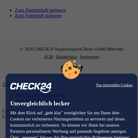
Zum Hauptinhalt springen
Zum Seitenfuß springen
© 2026 CHECK24 Vergleichsportal Reise GmbH München
AGB
Datenschutz
Impressum
Zum Hauptinhalt springen
Nur notwendige Cookies
Zum Hauptinhalt springen
Zum Seitenfuß springen
Unvergleichlich lecker
Loading...
Mit dem Klick auf „geht klar” ermöglichen Sie uns Ihnen über
Loading...
Cookies ein verbessertes Nutzungserlebnis zu servieren und dieses
kontinuierlich zu verbessern. So können wir Ihnen bei unseren
Partnern personalisierte Werbung und passende Angebote anzeigen.
Über „anpassen” können Sie Ihre persönlichen Präferenzen festlegen.