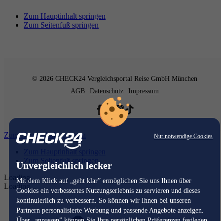
Zum Hauptinhalt springen
Zum Seitenfuß springen
© 2026 CHECK24 Vergleichsportal Reise GmbH München
AGB
Datenschutz
Impressum
Zum Hauptinhalt springen
Nur notwendige Cookies
Zum Hauptinhalt springen
Zum Seitenfuß springen
Unvergleichlich lecker
Loading...
Mit dem Klick auf „geht klar” ermöglichen Sie uns Ihnen über
Loading...
Cookies ein verbessertes Nutzungserlebnis zu servieren und dieses
kontinuierlich zu verbessern. So können wir Ihnen bei unseren
Partnern personalisierte Werbung und passende Angebote anzeigen.
Über „anpassen” können Sie Ihre persönlichen Präferenzen festlegen.