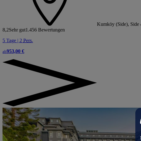
Kumköy (Side), Side 
8,2
Sehr gut
1.456 Bewertungen
5 Tage | 2
Pers.
953,00 €
ab