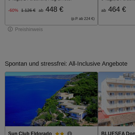
448 €
464 €
-60%
1.126 €
ab
ab
(p.P. ab 224 €)
Preishinweis
Spontan und stressfrei: All-Inclusive Angebote
Sun Club Eldorado
BLUESEA Don