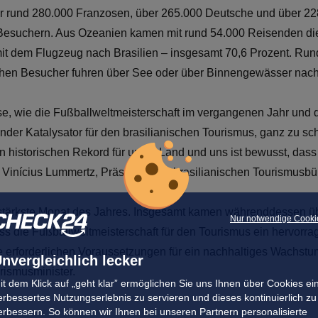
er rund 280.000 Franzosen, über 265.000 Deutsche und über 228
 Besuchern. Aus Ozeanien kamen mit rund 54.000 Reisenden di
mit dem Flugzeug nach Brasilien – insgesamt 70,6 Prozent. Ru
ichen Besucher fuhren über See oder über Binnengewässer nac
sse, wie die Fußballweltmeisterschaft im vergangenen Jahr un
gender Katalysator für den brasilianischen Tourismus, ganz zu 
en historischen Rekord für unser Land und uns ist bewusst, dass
 Vinícius Lummertz, Präsident des brasilianischen Tourismusbü
tärkste Monat des Jahres. Insgesamt kamen währenddessen über
Nur notwendige Cooki
ass die Fußballweltmeisterschaft für den Tourismus ein hervorr
e erforderlichen Voraussetzungen für ein nachhaltiges Wachstu
nvergleichlich lecker
rismusminister.
it dem Klick auf „geht klar” ermöglichen Sie uns Ihnen über Cookies ei
erbessertes Nutzungserlebnis zu servieren und dieses kontinuierlich zu
erbessern. So können wir Ihnen bei unseren Partnern personalisierte