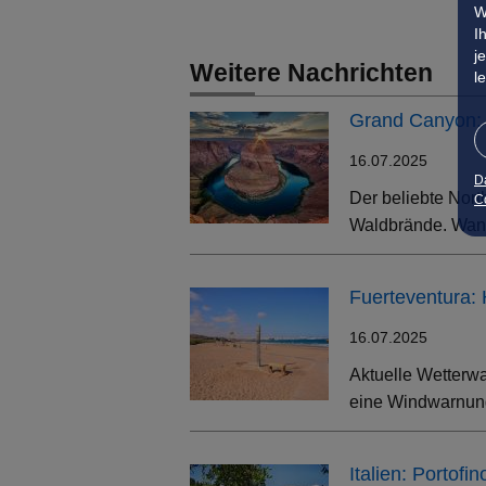
W
I
j
Weitere Nachrichten
l
Grand Canyon: 
16.07.2025
D
Der beliebte Nort
Co
Waldbrände. Wand
Fuerteventura:
16.07.2025
Aktuelle Wetterwa
eine Windwarnung
Italien: Portof