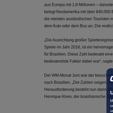
aus Europa mit 1,8 Millionen – darunt
belegt Nordamerika mit über 840.000
die meisten ausländischen Touristen 
dem Auto oder dem Bus an. Die restl
„Die Ausrichtung großer Sportereigni
Spiele im Jahr 2016, ist ein hervorra
für Brasilien. Diese Zahl bedeutet ein
bedeutendste Faktor dabei war“, sagte
Der WM-Monat Juni war der besuchers
nach Brasilien. „Die Zahlen zeigen, d
Herausforderung besteht nun darin, di
U
Henrique Alves, der brasilianische Tou
M
v
v