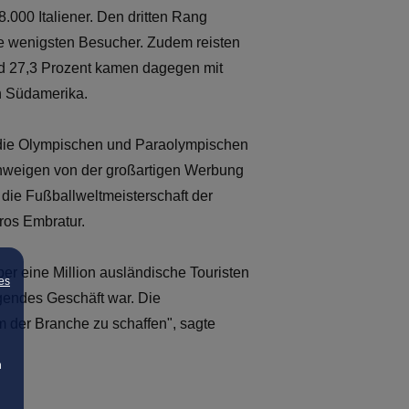
.000 Italiener. Den dritten Rang
e wenigsten Besucher. Zudem reisten
nd 27,3 Prozent kamen dagegen mit
h Südamerika.
d die Olympischen und Paraolympischen
schweigen von der großartigen Werbung
 die Fußballweltmeisterschaft der
ros Embratur.
 eine Million ausländische Touristen
es
agendes Geschäft war. Die
m der Branche zu schaffen", sagte
n