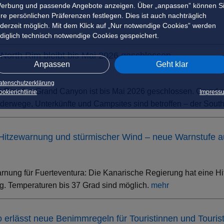
erbung und passende Angebote anzeigen. Über „anpassen” können S
hre persönlichen Präferenzen festlegen. Dies ist auch nachträglich
ederzeit möglich. Mit dem Klick auf „Nur notwendige Cookies” werden
ediglich technisch notwendige Cookies gespeichert.
North Rim bleibt bis Mai 2026 geschlossen
Anpassen
Geht klar
atenschutzerklärung
h Rim des Grand Canyon ist bis Mai 2026 geschlossen. Grund s
okierichtlinie
Impress
erwege, Unterkünfte und Campsites sind betroffen – der South 
 Hitzewarnung und stürmischer Wind – neue Warnstufe 
rnung für Fuerteventura: Die Kanarische Regierung hat eine Hi
. Temperaturen bis 37 Grad sind möglich.
mehr
ino erlässt neue Benimmregeln für Touristinnen und Touris