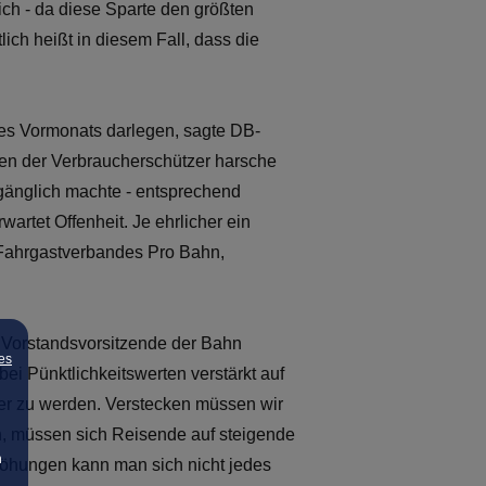
ich - da diese Sparte den größten
ich heißt in diesem Fall, dass die
 des Vormonats darlegen, sagte DB-
ten der Verbraucherschützer harsche
ugänglich machte - entsprechend
rtet Offenheit. Je ehrlicher ein
 Fahrgastverbandes Pro Bahn,
r Vorstandsvorsitzende der Bahn
es
ei Pünktlichkeitswerten verstärkt auf
sser zu werden. Verstecken müssen wir
en, müssen sich Reisende auf steigende
n
rhöhungen kann man sich nicht jedes