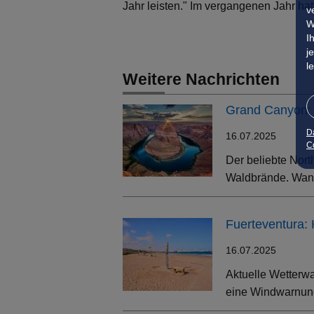
Jahr leisten." Im vergangenen Jahr h
v
W
I
j
l
Weitere Nachrichten
Grand Canyon: 
D
16.07.2025
Co
Der beliebte Nort
Waldbrände. Wand
Fuerteventura:
16.07.2025
Aktuelle Wetterwa
eine Windwarnung