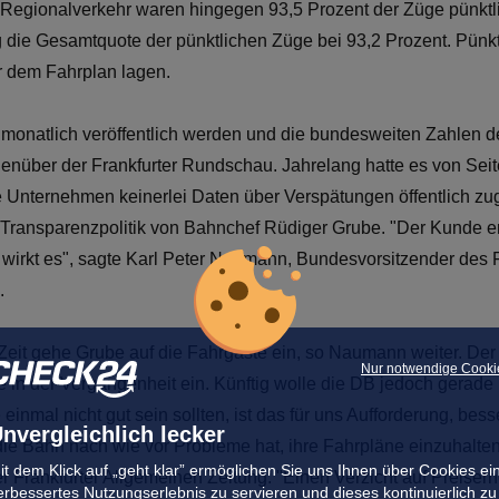
m Regionalverkehr waren hingegen 93,5 Prozent der Züge pünktl
 die Gesamtquote der pünktlichen Züge bei 93,2 Prozent. Pünktl
er dem Fahrplan lagen.
tik monatlich veröffentlich werden und die bundesweiten Zahlen
enüber der Frankfurter Rundschau. Jahrelang hatte es von Sei
e Unternehmen keinerlei Daten über Verspätungen öffentlich z
ransparenzpolitik von Bahnchef Rüdiger Grube. "Der Kunde erwa
wirkt es", sagte Karl Peter Naumann, Bundesvorsitzender des
.
r Zeit gehe Grube auf die Fahrgäste ein, so Naumann weiter. De
Nur notwendige Cooki
in der Vergangenheit ein. Künftig wolle die DB jedoch gerade b
einmal nicht gut sein sollten, ist das für uns Aufforderung, be
nvergleichlich lecker
 die Bahn nach wie vor Probleme hat, ihre Fahrpläne einzuhalt
it dem Klick auf „geht klar” ermöglichen Sie uns Ihnen über Cookies ei
der Frankfurter Allgemeinen Zeitung: "Einen Verzicht auf Preise
erbessertes Nutzungserlebnis zu servieren und dieses kontinuierlich zu