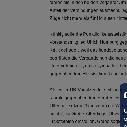
fuhren als in den beiden Vorjahren. I
Anteil der Verbindungen ausmacht, lag
Züge nicht mehr als fünf Minuten hint
Künftig solle die Pünktlichkeitsstatis
Vorstandsmitglied Ulrich Homburg geg
Kritik gehagelt, weil das bundeseigen
begrüßten die Verbände nun die neue T
Unternehmen ist, umso sympathischer 
gegenüber dem Hessischen Rundfunk
Als erster DB-Vorsitzender seit lange
räumte gegenüber dem Sender Defizite 
Offenheit setzen. "Und wenn die Werte 
U
nichts", so Grube. Allerdings: Obwohl
M
Ticketpreise einstellen. Grube sagte 
v