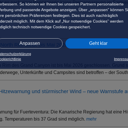
atte es nach einer Pannenserie keine Preisanpassung im Fernve
erbessern. So können wir Ihnen bei unseren Partnern personalisierte
erbung und passende Angebote anzeigen. Über „anpassen” können S
hre persönlichen Präferenzen festlegen. Dies ist auch nachträglich
ederzeit möglich. Mit dem Klick auf „Nur notwendige Cookies” werden
ediglich technisch notwendige Cookies gespeichert.
Anpassen
Geht klar
North Rim bleibt bis Mai 2026 geschlossen
atenschutzerklärung
okierichtlinie
Impress
h Rim des Grand Canyon ist bis Mai 2026 geschlossen. Grund s
erwege, Unterkünfte und Campsites sind betroffen – der South 
 Hitzewarnung und stürmischer Wind – neue Warnstufe 
rnung für Fuerteventura: Die Kanarische Regierung hat eine Hi
. Temperaturen bis 37 Grad sind möglich.
mehr