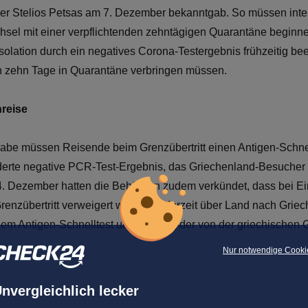
er Stelios Petsas am 7. Dezember bekanntgab. So müssen inter
hsel mit einer verpflichtenden zehntägigen Quarantäne beginn
olation durch ein negatives Corona-Testergebnis frühzeitig b
n zehn Tage in Quarantäne verbringen müssen.
nreise
gabe müssen Reisende beim Grenzübertritt einen Antigen-Schnell
rderte negative PCR-Test-Ergebnis, das Griechenland-Besucher 
 4. Dezember hatten die Behörden zudem verkündet, dass bei 
Grenzübertritt verweigert wird. Wer derzeit über Land nach Grie
nem Antigen-Schnelltest unterziehen, der von der griechischen
Nur notwendige Cooki
nvergleichlich lecker