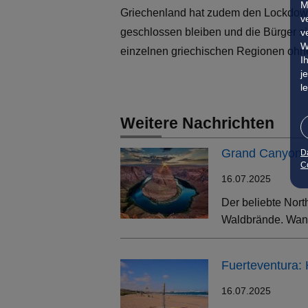
M
Griechenland hat zudem den Lockdown 
v
geschlossen bleiben und die Bürger s
v
W
einzelnen griechischen Regionen ohne e
I
j
l
Weitere Nachrichten
Grand Canyon: 
D
Co
16.07.2025
Der beliebte Nort
Waldbrände. Wand
Fuerteventura:
16.07.2025