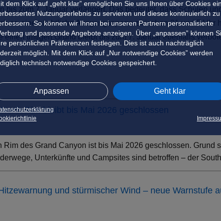
it dem Klick auf „geht klar” ermöglichen Sie uns Ihnen über Cookies ei
bis zum 7. Januar verlängert. Das bedeutet, dass Schulen und
erbessertes Nutzungserlebnis zu servieren und dieses kontinuierlich zu
ich an eine nächtliche Ausgangssperre zwischen 21 und 5 Uhr
erbessern. So können wir Ihnen bei unseren Partnern personalisierte
erbung und passende Angebote anzeigen. Über „anpassen” können S
inen triftigen Grund bleibt bis zum 7. Januar ebenfalls verbot
hre persönlichen Präferenzen festlegen. Dies ist auch nachträglich
ederzeit möglich. Mit dem Klick auf „Nur notwendige Cookies” werden
ediglich technisch notwendige Cookies gespeichert.
Anpassen
Geht klar
North Rim bleibt bis Mai 2026 geschlossen
atenschutzerklärung
okierichtlinie
Impress
h Rim des Grand Canyon ist bis Mai 2026 geschlossen. Grund s
erwege, Unterkünfte und Campsites sind betroffen – der South 
 Hitzewarnung und stürmischer Wind – neue Warnstufe 