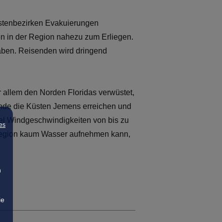
Küstenbezirken Evakuierungen
en in der Region nahezu zum Erliegen.
aben. Reisenden wird dringend
 allem den Norden Floridas verwüstet,
ende die Küsten Jemens erreichen und
el Windgeschwindigkeiten von bis zu
es
 Region kaum Wasser aufnehmen kann,
n
ie