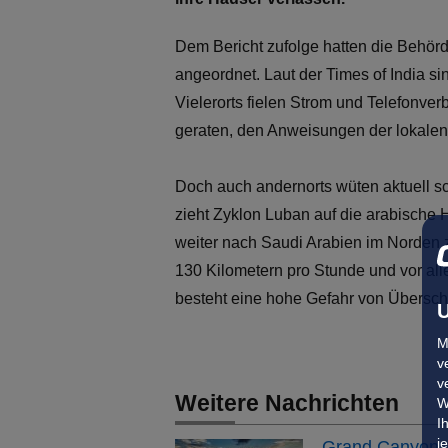
Dem Bericht zufolge hatten die Behörd
angeordnet. Laut der Times of India s
Vielerorts fielen Strom und Telefonv
geraten, den Anweisungen der lokalen
Doch auch andernorts wüten aktuell 
zieht Zyklon Luban auf die arabische
weiter nach Saudi Arabien im Norden 
130 Kilometern pro Stunde und vor a
besteht eine hohe Gefahr von Übers
U
M
v
v
Weitere Nachrichten
W
I
j
Grand Canyon: 