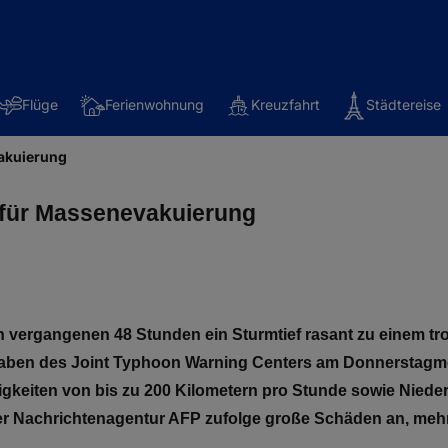
Flüge
Ferienwohnung
Kreuzfahrt
Städtereise
vakuierung
gt für Massenevakuierung
en vergangenen 48 Stunden ein Sturmtief rasant zu einem tr
 Angaben des Joint Typhoon Warning Centers am Donnerstagmo
gkeiten von bis zu 200 Kilometern pro Stunde sowie Nieder
 der Nachrichtenagentur AFP zufolge große Schäden an, me