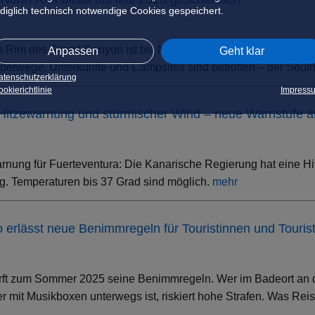
ediglich technisch notwendige Cookies gespeichert.
h Rim des Grand Canyon ist bis Mai 2026 geschlossen. Grund s
Anpassen
Geht klar
erwege, Unterkünfte und Campsites sind betroffen – der South 
atenschutzerklärung
okierichtlinie
Impress
 Hitzewarnung und stürmischer Wind – neue Warnstufe 
rnung für Fuerteventura: Die Kanarische Regierung hat eine Hi
. Temperaturen bis 37 Grad sind möglich.
mehr
ino erlässt neue Benimmregeln für Touristinnen und Touris
rft zum Sommer 2025 seine Benimmregeln. Wer im Badeort an der
 mit Musikboxen unterwegs ist, riskiert hohe Strafen. Was Rei