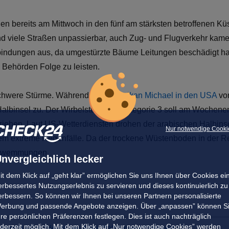
en bereits am Mittwoch in den fünf am stärksten betroffenen 
ind viele Straßen unpassierbar, auch Zug- und Flugverkehr kam
erbindungen aus, da umgestürzte Bäume Leitungen beschädigt h
 Behörden Folge zu leisten.
schwere Stürme. Während
Superhurrikan Michael in den USA
vor
 Halbinsel zu. Der Wirbelsturm der Kategorie 3 soll am Wochen
ziehen. Laut US-Wetterdiensten drohen der arabischen Halbins
Nur notwendige Cooki
llem extreme Regenfälle. Da der trockene Wüstenboden in der
chwemmungen.
nvergleichlich lecker
it dem Klick auf „geht klar” ermöglichen Sie uns Ihnen über Cookies ei
erbessertes Nutzungserlebnis zu servieren und dieses kontinuierlich zu
erbessern. So können wir Ihnen bei unseren Partnern personalisierte
erbung und passende Angebote anzeigen. Über „anpassen” können S
hre persönlichen Präferenzen festlegen. Dies ist auch nachträglich
ederzeit möglich. Mit dem Klick auf „Nur notwendige Cookies” werden
North Rim bleibt bis Mai 2026 geschlossen