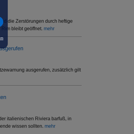
ind die Zerstörungen durch heftige
Rim bleibt geöffnet.
mehr
um
ausgerufen
tzewarnung ausgerufen, zusätzlich gilt
ten
 italienischen Riviera barfuß, in
sende wissen sollten.
mehr