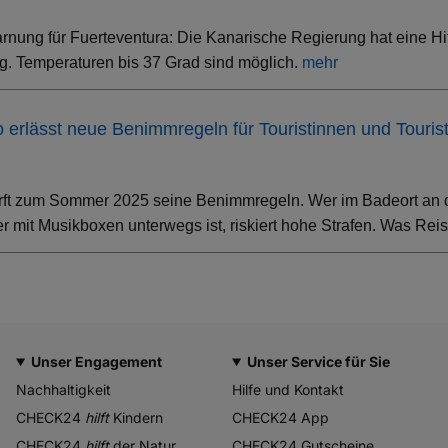
rnung für Fuerteventura: Die Kanarische Regierung hat eine Hi
. Temperaturen bis 37 Grad sind möglich.
mehr
ino erlässt neue Benimmregeln für Touristinnen und Touris
rft zum Sommer 2025 seine Benimmregeln. Wer im Badeort an der
 mit Musikboxen unterwegs ist, riskiert hohe Strafen. Was Rei
Unser Engagement
Unser Service für Sie
Nachhaltigkeit
Hilfe und Kontakt
CHECK24
hilft
Kindern
CHECK24 App
CHECK24
hilft
der Natur
CHECK24 Gutscheine