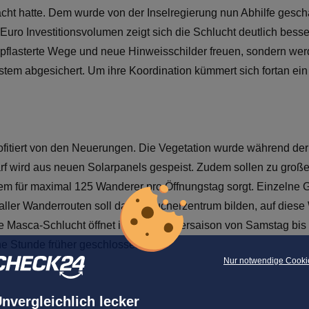
ht hatte. Dem wurde von der Inselregierung nun Abhilfe gescha
 Euro Investitionsvolumen zeigt sich die Schlucht deutlich bes
 bepflasterte Wege und neue Hinweisschilder freuen, sondern we
tem abgesichert. Um ihre Koordination kümmert sich fortan ei
ofitiert von den Neuerungen. Die Vegetation wurde während d
arf wird aus neuen Solarpanels gespeist. Zudem sollen zu gro
m für maximal 125 Wanderer pro Öffnungstag sorgt. Einzelne 
 aller Wanderrouten soll das Besucherzentrum bilden, auf diese
e Masca-Schlucht öffnet in der Sommersaison von Samstag bis
ine Stunde früher geschlossen.
Nur notwendige Cooki
nvergleichlich lecker