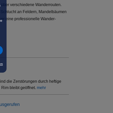
t über verschiedene Wanderrouten.
n
e Schlucht an Feldern, Mandelbäumen
 wer eine professionelle Wander-
ie
um
ind die Zerstörungen durch heftige
Rim bleibt geöffnet.
mehr
ausgerufen