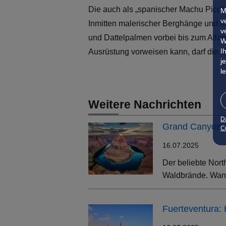
Die auch als „spanischer Machu Picch
M
v
Inmitten malerischer Berghänge und K
v
und Dattelpalmen vorbei bis zum Atlant
W
I
Ausrüstung vorweisen kann, darf die 
j
l
Weitere Nachrichten
D
Grand Canyon: 
Co
16.07.2025
Der beliebte Nort
Waldbrände. Wand
Fuerteventura: