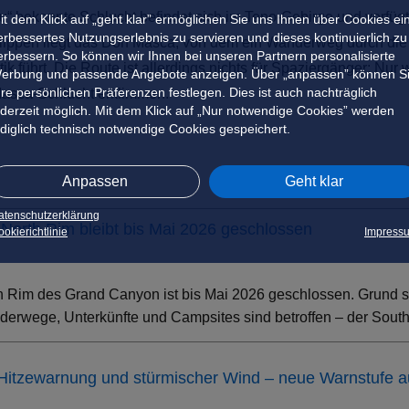
u“ bekannte Schlucht befindet sich im Teno-Gebirge und verfüg
it dem Klick auf „geht klar” ermöglichen Sie uns Ihnen über Cookies ei
erbessertes Nutzungserlebnis zu servieren und dieses kontinuierlich zu
lippen liegt das Dorf Masca, von dem ein Wanderweg durch di
erbessern. So können wir Ihnen bei unseren Partnern personalisierte
ik führt. Die Route ist allerdings nichts für Spaziergänger: Nur
erbung und passende Angebote anzeigen. Über „anpassen” können S
hre persönlichen Präferenzen festlegen. Dies ist auch nachträglich
Masca-Schlucht erklimmen.
ederzeit möglich. Mit dem Klick auf „Nur notwendige Cookies” werden
ediglich technisch notwendige Cookies gespeichert.
Anpassen
Geht klar
atenschutzerklärung
North Rim bleibt bis Mai 2026 geschlossen
okierichtlinie
Impress
h Rim des Grand Canyon ist bis Mai 2026 geschlossen. Grund s
erwege, Unterkünfte und Campsites sind betroffen – der South 
 Hitzewarnung und stürmischer Wind – neue Warnstufe 