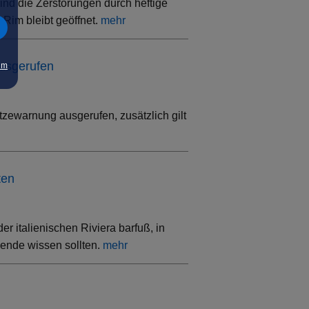
ind die Zerstörungen durch heftige
Rim bleibt geöffnet.
mehr
ausgerufen
um
tzewarnung ausgerufen, zusätzlich gilt
ten
 italienischen Riviera barfuß, in
sende wissen sollten.
mehr