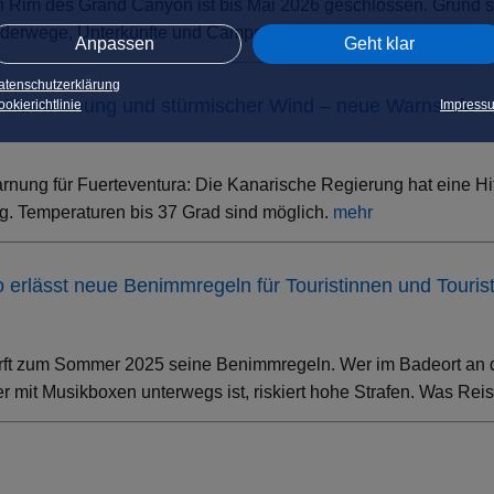
h Rim des Grand Canyon ist bis Mai 2026 geschlossen. Grund s
erwege, Unterkünfte und Campsites sind betroffen – der South 
Anpassen
Geht klar
atenschutzerklärung
 Hitzewarnung und stürmischer Wind – neue Warnstufe 
okierichtlinie
Impress
rnung für Fuerteventura: Die Kanarische Regierung hat eine Hi
. Temperaturen bis 37 Grad sind möglich.
mehr
ino erlässt neue Benimmregeln für Touristinnen und Touris
rft zum Sommer 2025 seine Benimmregeln. Wer im Badeort an der
 mit Musikboxen unterwegs ist, riskiert hohe Strafen. Was Rei