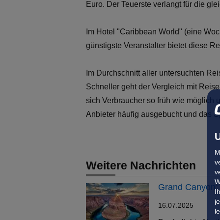
Euro. Der Teuerste verlangt für die gl
Im Hotel "Caribbean World" (eine Woc
günstigste Veranstalter bietet diese R
Im Durchschnitt aller untersuchten Rei
Schneller geht der Vergleich mit Reise
sich Verbraucher so früh wie möglich
Anbieter häufig ausgebucht und das Sp
U
M
v
Weitere Nachrichten
v
W
Grand Canyon: 
I
j
16.07.2025
l