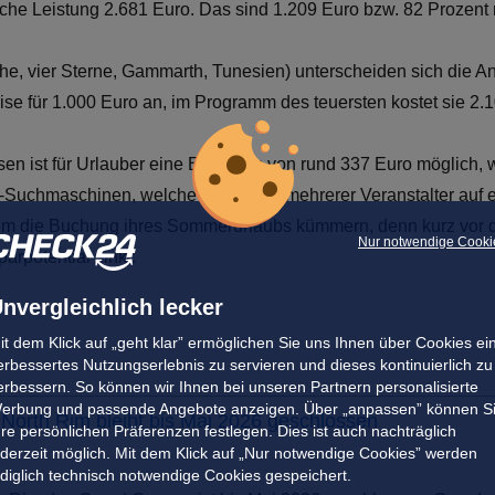
eiche Leistung 2.681 Euro. Das sind 1.209 Euro bzw. 82 Prozent
he, vier Sterne, Gammarth, Tunesien) unterscheiden sich die A
eise für 1.000 Euro an, im Programm des teuersten kostet sie 2.
sen ist für Urlauber eine Ersparnis von rund 337 Euro möglich,
-Suchmaschinen, welche die Preise mehrerer Veranstalter auf ei
 um die Buchung ihres Sommerurlaubs kümmern, denn kurz vor d
Nur notwendige Cooki
arpotential sinkt.
nvergleichlich lecker
it dem Klick auf „geht klar” ermöglichen Sie uns Ihnen über Cookies ei
erbessertes Nutzungserlebnis zu servieren und dieses kontinuierlich zu
erbessern. So können wir Ihnen bei unseren Partnern personalisierte
erbung und passende Angebote anzeigen. Über „anpassen” können S
North Rim bleibt bis Mai 2026 geschlossen
hre persönlichen Präferenzen festlegen. Dies ist auch nachträglich
ederzeit möglich. Mit dem Klick auf „Nur notwendige Cookies” werden
ediglich technisch notwendige Cookies gespeichert.