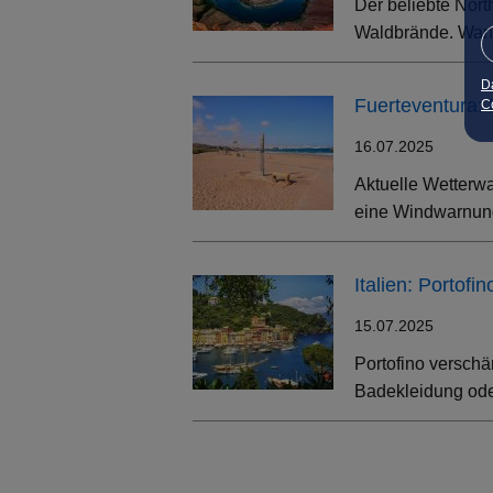
Der beliebte Nort
Waldbrände. Wand
D
Fuerteventura:
Co
16.07.2025
Aktuelle Wetterwa
eine Windwarnung
Italien: Portof
15.07.2025
Portofino verschä
Badekleidung oder