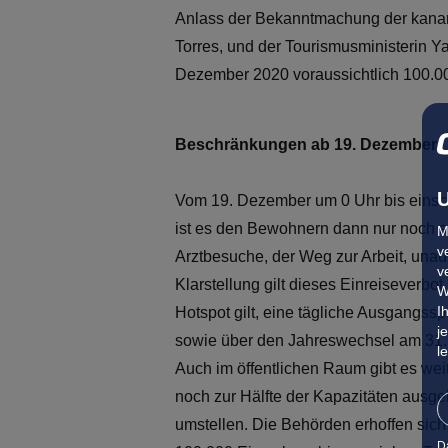
Anlass der Bekanntmachung der kanari
Torres, und der Tourismusministerin Y
Dezember 2020 voraussichtlich 100.000
Beschränkungen ab 19. Dezember
U
Vom 19. Dezember um 0 Uhr bis einsch
ist es den Bewohnern dann nur noch aus
M
v
Arztbesuche, der Weg zur Arbeit, un
v
Klarstellung gilt dieses Einreiseverbot
W
I
Hotspot gilt, eine tägliche Ausgangss
j
sowie über den Jahreswechsel am 31.
l
Auch im öffentlichen Raum gibt es weit
noch zur Hälfte der Kapazitäten ausg
umstellen. Die Behörden erhoffen sich 
D