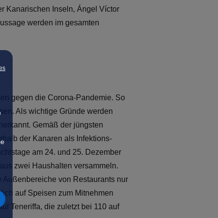
 Kanarischen Inseln, Ángel Víctor
r Aussage werden im gesamten
es
hmen gegen die Corona-Pandemie. So
assen. Als wichtige Gründe werden
n
nerkannt. Gemäß der jüngsten
erhalb der Kanaren als Infektions-
ie
nachtstage am 24. und 25. Dezember
 aus zwei Haushalten versammeln.
die Außenbereiche von Restaurants nur
nzlich auf Speisen zum Mitnehmen
 Teneriffa, die zuletzt bei 110 auf