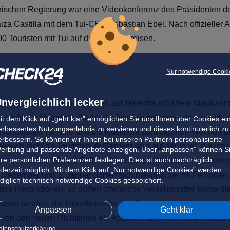
schen Regierung war eine Videokonferenz des Präsidenten der
aiza Castilla mit dem Tui-CEO Sebastian Ebel. Nach offizielle
 Touristen mit Tui auf die Kanaren reisen.
Nur notwendige Cooki
nvergleichlich lecker
ließlich zum 1. Januar gelten auf Teneriffa schärfere Maßna
 triftigen Gründen erlaubt, die Insel zu betreten oder zu verl
it dem Klick auf „geht klar” ermöglichen Sie uns Ihnen über Cookies ei
erbessertes Nutzungserlebnis zu servieren und dieses kontinuierlich zu
aufschiebbare Termine und die Rückkehr zum eigenen Wohnort a
erbessern. So können wir Ihnen bei unseren Partnern personalisierte
 jedoch nicht für Touristen. Außerdem wird auf der Insel, die inn
erbung und passende Angebote anzeigen. Über „anpassen” können S
hre persönlichen Präferenzen festlegen. Dies ist auch nachträglich
perre zwischen 22 und 6 Uhr in Kraft treten. Während der Weih
ederzeit möglich. Mit dem Klick auf „Nur notwendige Cookies” werden
 Dezember und 1. Januar dürfen sich maximal sechs Personen
ediglich technisch notwendige Cookies gespeichert.
ere Restriktionen, so dürfen öffentliche Verkehrsmittel sowie 
elastet werden, die Innenbereiche der Gastronomie müssen gä
Anpassen
Geht klar
von den neuen Richtlinien ein Absinken der Neuinfektionsrate auf
atenschutzerklärung