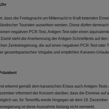
 Uhr
, dass die Freitagnacht um Mitternacht in Kraft tretenden Einre
usländischer Touristen auswirken werden. Diese dürfen demnach 
ie einen negativen PCR-Test, Antigen-Test oder einen äquivalen
. Damit steht die Anerkennung der Antigen-Schnelltests auf den
hen Zentralregierung, die auf einen negativen PCR-Test oder T
n der gesamtspanischen Vorgabe und empfehlen Kanaren-Urlaube
-Präsident
nd erkennt gemäß dem kanarischen Erlass auch Antigen-Tests 
 Dezember informiert der Konzern darüber, dass die Einreise auf 
öglich sei, für Teneriffa werde hingegen ab dem 19. Dezember e
nregierung ist diese Ausnahme bislang nicht vermerkt.