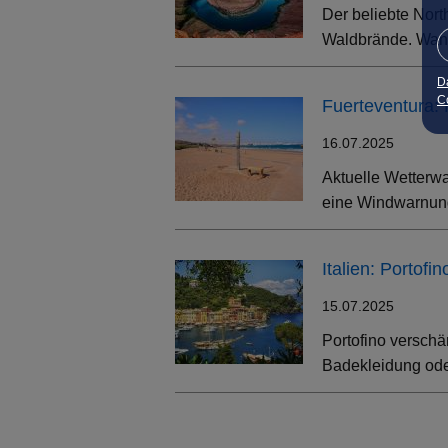
Der beliebte Nort
Waldbrände. Wand
D
Co
Fuerteventura:
16.07.2025
Aktuelle Wetterwa
eine Windwarnung
Italien: Portof
15.07.2025
Portofino verschä
Badekleidung oder