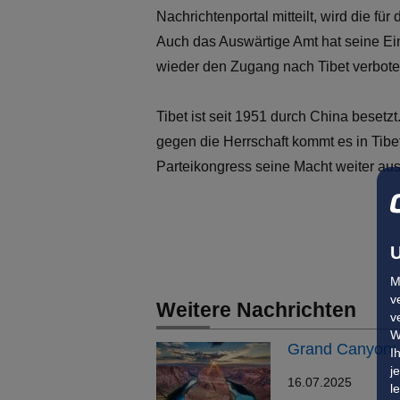
Nachrichtenportal mitteilt, wird die f
Auch das Auswärtige Amt hat seine Ei
wieder den Zugang nach Tibet verboten
Tibet ist seit 1951 durch China besetz
gegen die Herrschaft kommt es in Tibe
Parteikongress seine Macht weiter aus
U
M
v
Weitere Nachrichten
v
W
Grand Canyon: 
I
j
16.07.2025
l