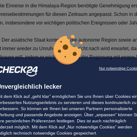
ür die Einreise in die Himalaya-Region benötigte Genehmigung er
nreisebestimmungen für diesen Zeitraum angepasst. Schon in 
, insbesondere vor wichtigen politischen Ereignissen oder Jah
t. Der asiatische Staat kontrolliert die autonome Region sowie
t immer wieder zu Unruhen. Dem Bericht nach wird erwartet, da
bauen will, indem er wichtige Posten der Regierung mit engen 
Nur notwendige Cooki
nvergleichlich lecker
it dem Klick auf „geht klar” ermöglichen Sie uns Ihnen über Cookies ei
erbessertes Nutzungserlebnis zu servieren und dieses kontinuierlich zu
erbessern. So können wir Ihnen bei unseren Partnern personalisierte
erbung und passende Angebote anzeigen. Über „anpassen” können S
North Rim bleibt bis Mai 2026 geschlossen
hre persönlichen Präferenzen festlegen. Dies ist auch nachträglich
ederzeit möglich. Mit dem Klick auf „Nur notwendige Cookies” werden
ediglich technisch notwendige Cookies gespeichert.