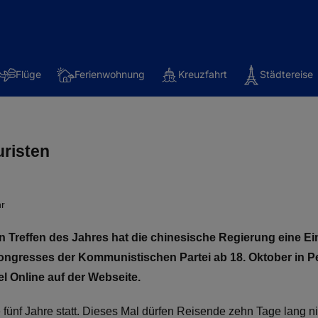
Flüge
Ferienwohnung
Kreuzfahrt
Städtereise
uristen
hr
n Treffen des Jahres hat die chinesische Regierung eine Ei
ngresses der Kommunistischen Partei ab 18. Oktober in Pek
l Online auf der Webseite.
le fünf Jahre statt. Dieses Mal dürfen Reisende zehn Tage lang n