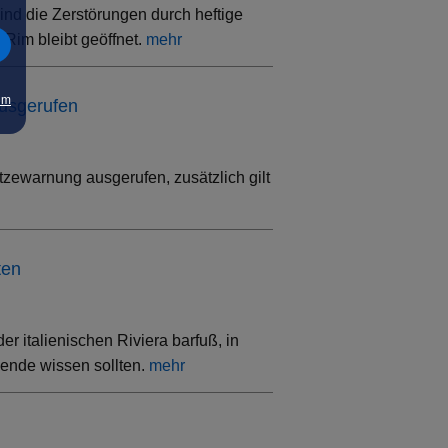
ind die Zerstörungen durch heftige
Rim bleibt geöffnet.
mehr
um
ausgerufen
tzewarnung ausgerufen, zusätzlich gilt
ten
 italienischen Riviera barfuß, in
sende wissen sollten.
mehr