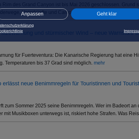
h Rim des Grand Canyon ist bis Mai 2026 geschlossen. Grund s
erwege, Unterkünfte und Campsites sind betroffen – der South 
Anpassen
Geht klar
atenschutzerklärung
okierichtlinie
Impress
 Hitzewarnung und stürmischer Wind – neue Warnstufe 
rnung für Fuerteventura: Die Kanarische Regierung hat eine Hi
. Temperaturen bis 37 Grad sind möglich.
mehr
ino erlässt neue Benimmregeln für Touristinnen und Touris
rft zum Sommer 2025 seine Benimmregeln. Wer im Badeort an der
 mit Musikboxen unterwegs ist, riskiert hohe Strafen. Was Rei