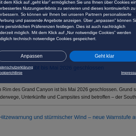
it dem Klick auf „geht klar” ermöglichen Sie uns Ihnen über Cookies ei
haben sie vor allem die Provinzen im südöstlichen Anatolien inne
erbessertes Nutzungserlebnis zu servieren und dieses kontinuierlich zu
em Risiko. Die höchste Stufe Rot erhalten Provinzen mit den h
erbessern. So können wir Ihnen bei unseren Partnern personalisierte
erbung und passende Angebote anzeigen. Über „anpassen” können S
ungsmaßnahmen in Kraft.
hre persönlichen Präferenzen festlegen. Dies ist auch nachträglich
ederzeit möglich. Mit dem Klick auf „Nur notwendige Cookies” werden
ediglich technisch notwendige Cookies gespeichert.
Anpassen
Geht klar
North Rim bleibt bis Mai 2026 geschlossen
atenschutzerklärung
okierichtlinie
Impress
h Rim des Grand Canyon ist bis Mai 2026 geschlossen. Grund s
erwege, Unterkünfte und Campsites sind betroffen – der South 
 Hitzewarnung und stürmischer Wind – neue Warnstufe 