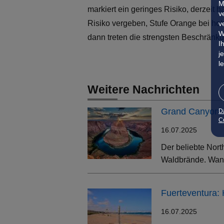
M
markiert ein geringes Risiko, derzeit 
v
Risiko vergeben, Stufe Orange bei hoh
v
W
dann treten die strengsten Beschränk
I
j
l
Weitere Nachrichten
Grand Canyon: 
D
Co
16.07.2025
Der beliebte Nort
Waldbrände. Wand
Fuerteventura:
16.07.2025