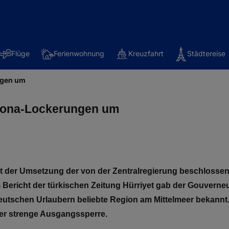
Flüge
Ferienwohnung
Kreuzfahrt
Städtereise
ngen um
orona-Lockerungen um
mit der Umsetzung der von der Zentralregierung beschloss
icht der türkischen Zeitung Hürriyet gab der Gouverneur 
deutschen Urlaubern beliebte Region am Mittelmeer bekann
ger strenge Ausgangssperre.