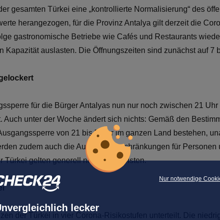
der gesamten Türkei eine „kontrollierte Normalisierung“ des öf
erte herangezogen, für die Provinz Antalya gilt derzeit die C
lge gastronomische Betriebe wie Cafés und Restaurants wieder 
n Kapazität auslasten. Die Öffnungszeiten sind zunächst auf 7 
elockert
gssperre für die Bürger Antalyas nun nur noch zwischen 21 Uhr
ft. Auch unter der Woche ändert sich nichts: Gemäß den Bestim
e Ausgangssperre von 21 bis 5 Uhr im ganzen Land bestehen, u
 werden zudem auch die Ausgangsbeschränkungen für Personen u
 Türkei gelten generell nicht für Touristen.
Nur notwendige Cooki
ei
nvergleichlich lecker
en der Türkei in vier Corona-Risikostufen unterteilt. Die niedri