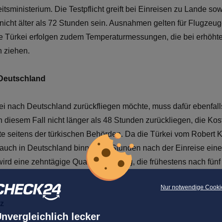
itsministerium. Die Testpflicht greift bei Einreisen zu Lande s
t nicht älter als 72 Stunden sein. Ausnahmen gelten für Flugze
die Türkei erfolgen zudem Temperaturmessungen, die bei erhöht
 ziehen.
 Deutschland
kei nach Deutschland zurückfliegen möchte, muss dafür ebenfal
 diesem Fall nicht länger als 48 Stunden zurückliegen, die Kos
ikate seitens der türkischen Behörden. Da die Türkei vom Robert 
 auch in Deutschland binnen 48 Stunden nach der Einreise ein
ird eine zehntägige Quarantäne fällig, die frühestens nach fün
Nur notwendige Cooki
rz
nvergleichlich lecker