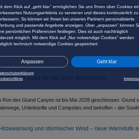
 eine stufenweise Lockerung der Corona-Maßnahmen ab dem 1.
it dem Klick auf „geht klar” ermöglichen Sie uns Ihnen über Cookies ei
erbessertes Nutzungserlebnis zu servieren und dieses kontinuierlich zu
vier verschiedene Corona-Risikoklassen mit den Warnstufen vo
erbessern. So können wir Ihnen bei unseren Partnern personalisierte
fizierung richten sich dann auch die Wiederöffnungen, konkrete
erbung und passende Angebote anzeigen. Über „anpassen” können S
hre persönlichen Präferenzen festlegen. Dies ist auch nachträglich
ederzeit möglich. Mit dem Klick auf „Nur notwendige Cookies” werden
ediglich technisch notwendige Cookies gespeichert.
Anpassen
Geht klar
atenschutzerklärung
North Rim bleibt bis Mai 2026 geschlossen
okierichtlinie
Impress
h Rim des Grand Canyon ist bis Mai 2026 geschlossen. Grund s
erwege, Unterkünfte und Campsites sind betroffen – der South 
 Hitzewarnung und stürmischer Wind – neue Warnstufe 