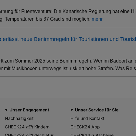
rnung für Fuerteventura: Die Kanarische Regierung hat eine Hi
. Temperaturen bis 37 Grad sind möglich.
mehr
ino erlässt neue Benimmregeln für Touristinnen und Touris
rft zum Sommer 2025 seine Benimmregeln. Wer im Badeort an der
 mit Musikboxen unterwegs ist, riskiert hohe Strafen. Was Rei
Unser Engagement
Unser Service für Sie
Nachhaltigkeit
Hilfe und Kontakt
CHECK24
hilft
Kindern
CHECK24 App
CHECK24
hilft
der Natur
CHECK24 Gutscheine