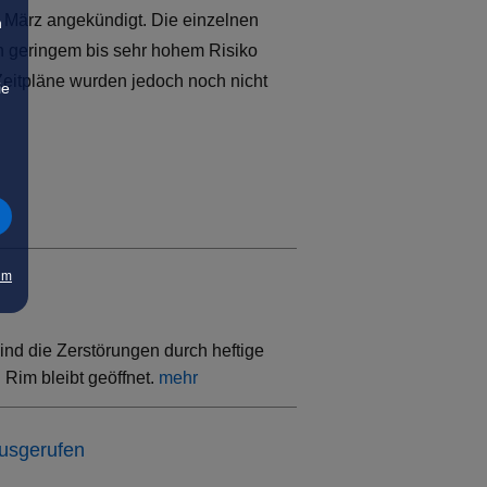
 März angekündigt. Die einzelnen
n
n geringem bis sehr hohem Risiko
 Zeitpläne wurden jedoch noch nicht
ie
um
ind die Zerstörungen durch heftige
Rim bleibt geöffnet.
mehr
ausgerufen