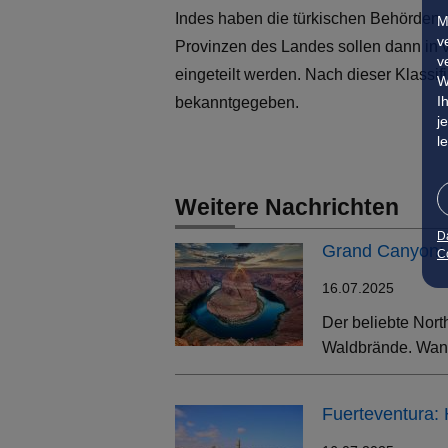
Indes haben die türkischen Behörden
M
v
Provinzen des Landes sollen dann in 
v
eingeteilt werden. Nach dieser Klassi
W
I
bekanntgegeben.
j
l
Weitere Nachrichten
D
Grand Canyon: 
Co
16.07.2025
Der beliebte Nort
Waldbrände. Wand
Fuerteventura: