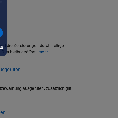
ie
ind die Zerstörungen durch heftige
um
Rim bleibt geöffnet.
mehr
ausgerufen
tzewarnung ausgerufen, zusätzlich gilt
ten