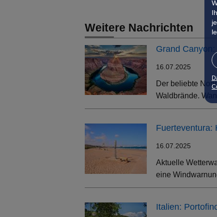
W
I
j
Weitere Nachrichten
l
Grand Canyon: 
16.07.2025
D
Der beliebte Nort
Co
Waldbrände. Wand
Fuerteventura:
16.07.2025
Aktuelle Wetterwa
eine Windwarnung
Italien: Portof