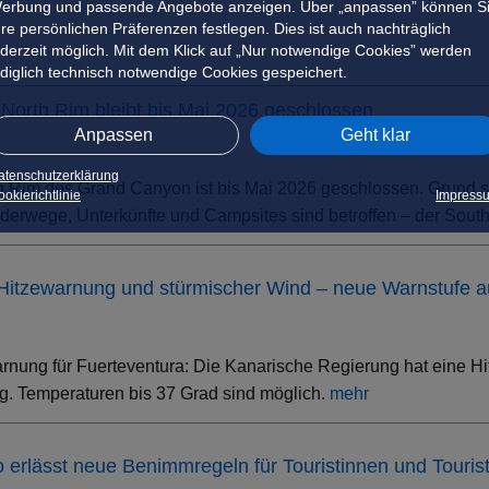
erbung und passende Angebote anzeigen. Über „anpassen” können S
hre persönlichen Präferenzen festlegen. Dies ist auch nachträglich
ederzeit möglich. Mit dem Klick auf „Nur notwendige Cookies” werden
ediglich technisch notwendige Cookies gespeichert.
North Rim bleibt bis Mai 2026 geschlossen
Anpassen
Geht klar
atenschutzerklärung
h Rim des Grand Canyon ist bis Mai 2026 geschlossen. Grund s
okierichtlinie
Impress
erwege, Unterkünfte und Campsites sind betroffen – der South 
 Hitzewarnung und stürmischer Wind – neue Warnstufe 
rnung für Fuerteventura: Die Kanarische Regierung hat eine Hi
. Temperaturen bis 37 Grad sind möglich.
mehr
ino erlässt neue Benimmregeln für Touristinnen und Touris