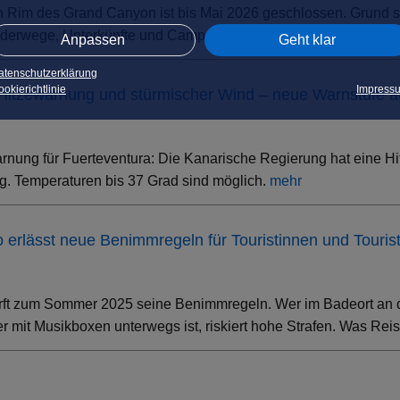
h Rim des Grand Canyon ist bis Mai 2026 geschlossen. Grund s
erwege, Unterkünfte und Campsites sind betroffen – der South 
Anpassen
Geht klar
atenschutzerklärung
okierichtlinie
Impress
 Hitzewarnung und stürmischer Wind – neue Warnstufe 
rnung für Fuerteventura: Die Kanarische Regierung hat eine Hi
. Temperaturen bis 37 Grad sind möglich.
mehr
ino erlässt neue Benimmregeln für Touristinnen und Touris
rft zum Sommer 2025 seine Benimmregeln. Wer im Badeort an der
 mit Musikboxen unterwegs ist, riskiert hohe Strafen. Was Rei