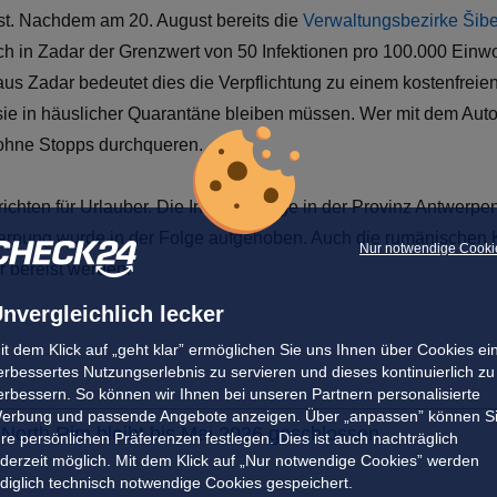
ist. Nachdem am 20. August bereits die
Verwaltungsbezirke Šibe
h in Zadar der Grenzwert von 50 Infektionen pro 100.000 Einw
aus Zadar bedeutet dies die Verpflichtung zu einem kostenfreie
sie in häuslicher Quarantäne bleiben müssen. Wer mit dem Aut
r ohne Stopps durchqueren.
chten für Urlauber. Die Infektionslage in der Provinz Antwerpen 
ewarnung wurde in der Folge aufgehoben. Auch die rumänischen 
Nur notwendige Cooki
 bereist werden.
nvergleichlich lecker
it dem Klick auf „geht klar” ermöglichen Sie uns Ihnen über Cookies ei
erbessertes Nutzungserlebnis zu servieren und dieses kontinuierlich zu
erbessern. So können wir Ihnen bei unseren Partnern personalisierte
erbung und passende Angebote anzeigen. Über „anpassen” können S
North Rim bleibt bis Mai 2026 geschlossen
hre persönlichen Präferenzen festlegen. Dies ist auch nachträglich
ederzeit möglich. Mit dem Klick auf „Nur notwendige Cookies” werden
ediglich technisch notwendige Cookies gespeichert.