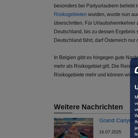
besonders bei Partyurlaubern beliebt 
Risikogebieten
wurden, wurde nun auc
überschritten. Für Urlaubsheimkehrer 
Deutschland, bis zu dessen Ergebnis 
Deutschland fährt, darf Österreich nu
In Belgien gibt es hingegen gute Nachri
mehr als Risikogebiet gilt. Die Reis
Risikogebiete mehr und können wieder
U
M
v
Weitere Nachrichten
v
W
Grand Canyon: 
I
j
16.07.2025
l