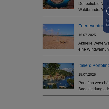
Der beliebte Nort
Waldbrände. Wand
D
Co
Fuerteventura:
16.07.2025
Aktuelle Wetterwa
eine Windwarnung
Italien: Portof
15.07.2025
Portofino verschä
Badekleidung oder