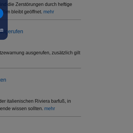
ind die Zerstörungen durch heftige
Rim bleibt geöffnet.
mehr
um
ausgerufen
tzewarnung ausgerufen, zusätzlich gilt
ten
 italienischen Riviera barfuß, in
sende wissen sollten.
mehr