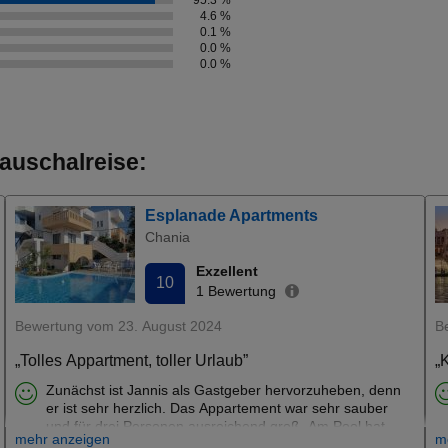
95.3 %
4.6 %
0.1 %
0.0 %
0.0 %
auschalreise:
Esplanade Apartments
Chania
Exzellent
10
1 Bewertung
Bewertung vom 23. August 2024
B
„Tolles Appartment, toller Urlaub”
„
Zunächst ist Jannis als Gastgeber hervorzuheben, denn
er ist sehr herzlich. Das Appartement war sehr sauber
und für drei Personen ausreichend groß. Am Pool hat
mehr anzeigen
m
man einen sehr schönen Ausblick auf das Meer und Janis