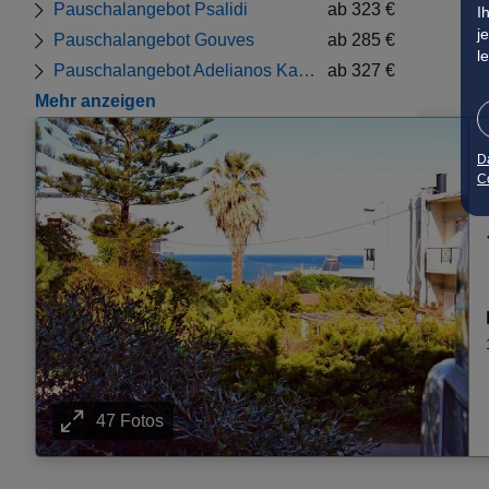
Pauschalangebot Psalidi
ab 323 €
I
j
Pauschalangebot Gouves
ab 285 €
l
Pauschalangebot Adelianos Kampos
ab 327 €
Mehr anzeigen
D
Co
47 Fotos