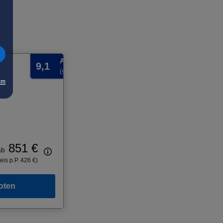
Ausgezeichnet
9,1
(4 Bewertungen)
um
851 €
ab
eis p.P. 426 €)
oten