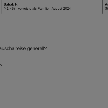
stellt für die kleinen Gäste Bälle, Luftmatratze und
Babak H.
A
anderes Spielzeug zur Verfügung.
(41-45) - verreiste als Familie - August 2024
(5
uschalreise generell?
n?