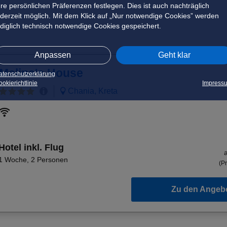
hre persönlichen Präferenzen festlegen. Dies ist auch nachträglich
ederzeit möglich. Mit dem Klick auf „Nur notwendige Cookies” werden
ediglich technisch notwendige Cookies gespeichert.
Anpassen
Geht klar
Melina's House
atenschutzerklärung
okierichtlinie
Impress
Chania, Kreta
Hotel inkl. Flug
1 Woche
,
2 Personen
(Pr
Zu den Angeb