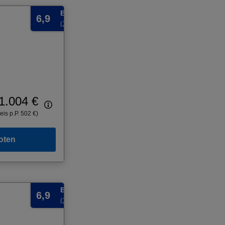
Befriedigend
6,9
(1 Bewertung)
1.004 €
eis p.P. 502 €)
oten
Befriedigend
6,9
(1 Bewertung)