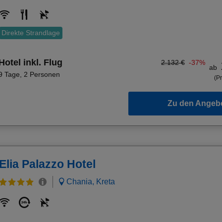
Direkte Strandlage
Hotel inkl. Flug
2.132 €
-37%
ab
9 Tage
,
2 Personen
(Pr
Zu den Angeb
Elia Palazzo Hotel
Chania, Kreta