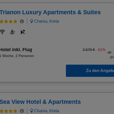
Trianon Luxury Apartments & Suites
Chania, Kreta
Hotel inkl. Flug
2.570 €
-61%
ab
1 Woche
,
2 Personen
(Pr
Zu den Angeb
Sea View Hotel & Apartments
Chania, Kreta