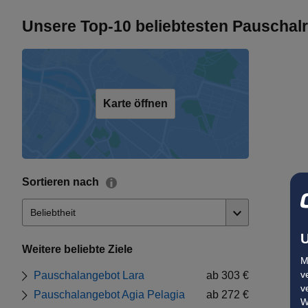
Unsere Top-10 beliebtesten Pauschal
Karte öffnen
Sortieren nach
U
Weitere beliebte Ziele
M
v
Pauschalangebot Lara
ab 303 €
v
Pauschalangebot Agia Pelagia
ab 272 €
W