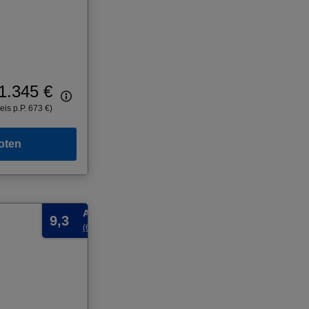
1.345 €
eis p.P. 673 €)
oten
Ausgezeichnet
9,3
(6 Bewertungen)