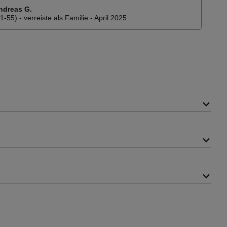
Die Mietwagenschalter am Flughafen von Heraklion sehr
ndreas G.
unübersichtlich und erst nach langer Suche den Richtigen
1-55) - verreiste als Familie - April 2025
gefunden.