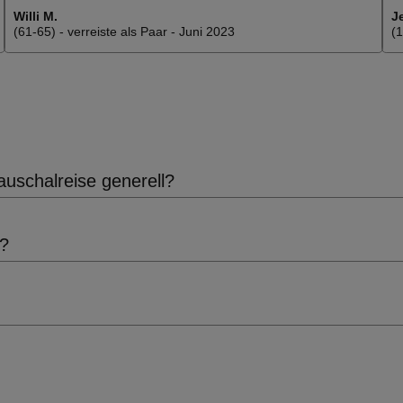
Willi M.
J
(61-65) - verreiste als Paar - Juni 2023
(1
uschalreise generell?
n?