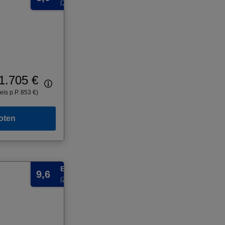
(1 Bewertung)
1.705 €
eis p.P. 853 €)
oten
Exzellent
9,6
(2 Bewertungen)