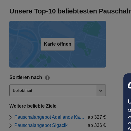
Unsere Top-10 beliebtesten Pauschal
Karte öffnen
Sortieren nach
U
Weitere beliebte Ziele
M
v
Pauschalangebot Adelianos Kampos
ab 327 €
v
Pauschalangebot Sigacik
ab 336 €
W