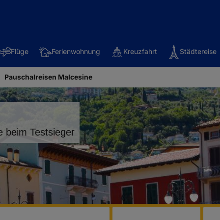
Flüge
Ferienwohnung
Kreuzfahrt
Städtereise
Pauschalreisen Malcesine
e beim Testsieger