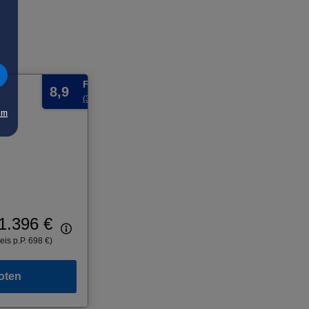
Fabelhaft
8,9
(3 Bewertungen)
um
1.396 €
eis p.P. 698 €)
oten