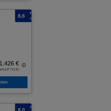
Fabelhaft
8,6
(6 Bewertungen)
1.426 €
eis p.P. 713 €)
oten
Sehr gut
8,0