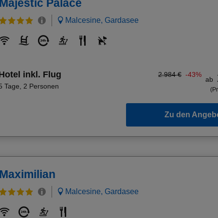
Majestic Palace
Malcesine, Gardasee
Hotel inkl. Flug
2.984 €
-43%
ab
5 Tage
,
2 Personen
(Pr
Zu den Angeb
Maximilian
Malcesine, Gardasee