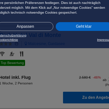
hre persönlichen Präferenzen festlegen. Dies ist auch nachträglich
ederzeit möglich. Mit dem Klick auf „Nur notwendige Cookies” werden
ediglich technisch notwendige Cookies gespeichert.
Anpassen
Geht klar
Park Hotel Val di Monte
atenschutzerklärung
okierichtlinie
Impress
Malcesine, Gardasee
Top Bewertung
Hotel inkl. Flug
2.580 €
-46%
ab
1 Woche
,
2 Personen
(Pr
Zu den Angeb