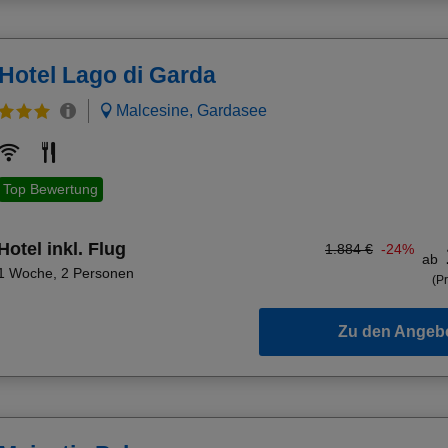
Hotel Lago di Garda
Malcesine, Gardasee
Top Bewertung
Hotel inkl. Flug
1.884 €
-24%
ab
1 Woche
,
2 Personen
(Pr
Zu den Angeb