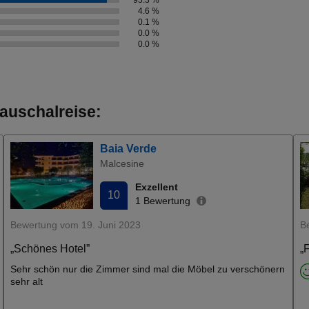
95.3 %
4.6 %
0.1 %
0.0 %
0.0 %
auschalreise:
Baia Verde
Malcesine
Exzellent
10
1 Bewertung
Bewertung vom 19. Juni 2023
B
„Schönes Hotel”
„
Sehr schön nur die Zimmer sind mal die Möbel zu verschönern
sehr alt