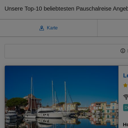
Unsere Top-10 beliebtesten Pauschalreise Ange
Karte
Weitere beliebte Ziele
Pauschalangebot Font De Sa Cala
Pauschalangebot Camp De Mar
Pauschalangebot Roda
L
Pauschalangebot Agios Georgios Argiradon (San Geor
Pauschalangebot Mellieha Bay
Pauschalangebot Torremolinos
Pauschalangebot Midoun
Pauschalangebot Cala Major
D
Pauschalangebot Porto Cristo
Pauschalangebot Llucmajor
Ho