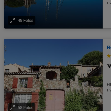
Pauschalangebot St. Julian's
1 
Pauschalangebot Santa Eularia (Santa Eulalia)
Pauschalangebot Sveti Vlas
49 Fotos
Pauschalangebot Pomorie
Pauschalangebot Moraitika
Pauschalangebot Lefkimi (Aghios Petros)
Pauschalangebot Santa Susanna
R
Pauschalangebot Carvoeiro
Pauschalangebot Platanias
Pauschalangebot Conil De La Frontera
Pauschalangebot Oase Zarzis
Pauschalangebot Seguia Strand
Ho
Pauschalangebot Cala Ferrera
1 
Pauschalangebot Alvor
Pauschalangebot Kolymbari
Pauschalangebot Aghia Marina
58 Fotos