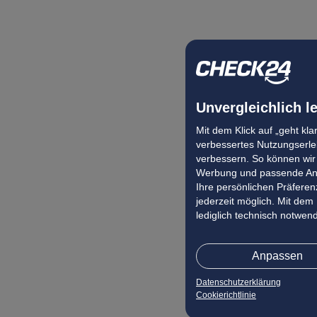
Pauschalangebot Livorno
Pauschalangebot Rijeka
Pauschalangebot Bansko
Pauschalangebot San Sebastian
Pauschalangebot Scarlino
Unvergleichlich l
Pauschalangebot Propriano
Pauschalangebot Messina
Mit dem Klick auf „geht kl
verbessertes Nutzungserleb
Pauschalangebot Biarritz
verbessern. So können wir 
Pauschalangebot Arezzo
Werbung und passende Ang
Pauschalangebot Arinsal
Ihre persönlichen Präferenz
jederzeit möglich. Mit dem
Pauschalangebot Vitoria-Gasteiz
lediglich technisch notwen
Pauschalangebot Cargèse
Pauschalangebot Gjirokastra
Anpassen
Pauschalangebot Harrachov
Datenschutzerklärung
Cookierichtlinie