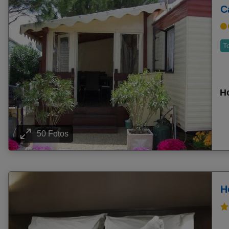
Pauschalangebot Krakau
C
Pauschalangebot Petrovac
Pauschalangebot Vilamoura
T
Pauschalangebot Arenal D'en Castell
Pauschalangebot Jerez De La Frontera
Pauschalangebot Lefkas (Lefkada Stadt)
Ho
Pauschalangebot Verudela
Pauschalangebot Drepanon
Pauschalangebot Njivice
50 Fotos
Pauschalangebot Playa De Aro
Pauschalangebot Medulin
Pauschalangebot Straßburg
Pauschalangebot Korcula Stadt (Insel Korcula)
H
Pauschalangebot Malcesine
Pauschalangebot Saranda
Pauschalangebot Trogir