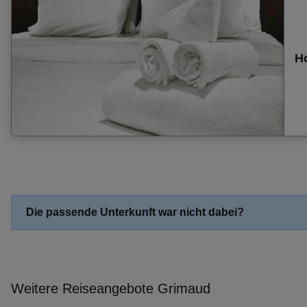
Pauschalangebot Arzachena
Pauschalangebot Granada
Pauschalangebot Mayrhofen
Ho
Pauschalangebot Abano Terme
Pauschalangebot Peschiera Del Garda
Pauschalangebot Novalja (Insel Pag)
Pauschalangebot Valldemosa
Pauschalangebot El Puerto De Santa Maria
Pauschalangebot Ses Salines
Pauschalangebot Söll
Pauschalangebot Montecatini Terme
Die passende Unterkunft war nicht dabei?
Pauschalangebot Bari
Pauschalangebot Baska
Pauschalangebot Kaprun
Pauschalangebot Pertisau
Weitere Reiseangebote Grimaud
Pauschalangebot Bardolino