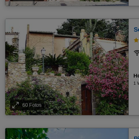
Pauschalangebot Gerakini
Pauschalangebot Olhos De Água
Pauschalangebot Cala Domingos
S
Pauschalangebot Dassia
Pauschalangebot Cambrils
Pauschalangebot Praia Da Luz
Pauschalangebot Malgrat De Mar
Pauschalangebot Sani
Pauschalangebot Portimao
Ho
Pauschalangebot Estepona
1 
Pauschalangebot Ouranoupolis
Pauschalangebot Torrox-Costa
60 Fotos
Pauschalangebot Paralia
Pauschalangebot Nessebar
Pauschalangebot Tucepi
Pauschalangebot Cala San Vicente
P