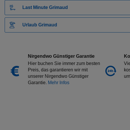
Pauschalangebot Capdepera
Last Minute Grimaud
Pauschalangebot Podgora
Pauschalangebot Desenzano Del Garda
Urlaub Grimaud
Pauschalangebot Mali Losinj
Pauschalangebot Vila Nova De Gaia
Pauschalangebot Spindler Mühle (Spindleruv Mlyn)
Pauschalangebot Danzig
Nirgendwo Günstiger Garantie
Ko
Pauschalangebot San Zeno Di Montagna
Hier buchen Sie immer zum besten
Vi
Pauschalangebot Pisa
Preis, das garantieren wir mit
ko
unserer Nirgendwo Günstiger
um
Pauschalangebot Rab (Insel Rab)
Garantie.
Mehr Infos
Pauschalangebot Sofia
Pauschalangebot Roses
Pauschalangebot Lignano Sabbiadoro
Pauschalangebot Cattolica
Pauschalangebot Heviz
Pauschalangebot Tunis