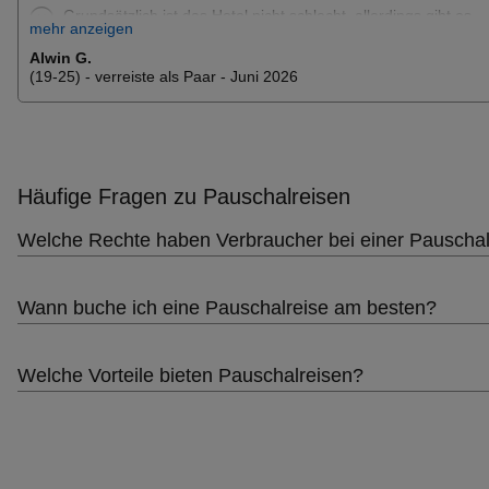
Grundsätzlich ist das Hotel nicht schlecht, allerdings gibt es
mehr anzeigen
einige deutliche Kritikpunkte. Das Essen hat uns leider nicht
überzeugt und bestand größtenteils aus einfachem
Alwin G.
Fastfood. Besonders enttäuschend war jedoch die
(19-25) - verreiste als Paar - Juni 2026
Sauberkeit des Zimmers. Trotz mehrfacher Nachfrage
wurde das Zimmer nicht grü
Häufige Fragen zu Pauschalreisen
Welche Rechte haben Verbraucher bei einer Pauschal
Wann buche ich eine Pauschalreise am besten?
Welche Vorteile bieten Pauschalreisen?