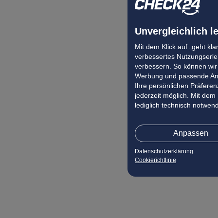
Pauschalangebot Laganas
Pauschalangebot Swinemünde
Unvergleichlich l
Pauschalangebot Pefkochori
Pauschalangebot Golfo Aranci
Mit dem Klick auf „geht kl
verbessertes Nutzungserleb
Pauschalangebot Supetar
verbessern. So können wir 
Pauschalangebot Cala Gonone
Werbung und passende Ang
Ihre persönlichen Präferenz
Pauschalangebot Paleokastritsa
jederzeit möglich. Mit dem
Pauschalangebot Playa Talamanca
lediglich technisch notwen
Pauschalangebot Kommeno (Korfu)
Pauschalangebot Vassilikos
Anpassen
Pauschalangebot Son Xoriguer Nou
Datenschutzerklärung
Pauschalangebot Pirgi
Cookierichtlinie
Pauschalangebot Nabeul
Pauschalangebot Cala Mondrago
Pauschalangebot Fuengirola
Pauschalangebot Afitos (Athitos)