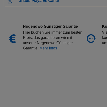
Urlaub Playa Es Canar
Pauschalangebot Aghia Marina
Pauschalangebot Gerakini
Pauschalangebot Olhos De Água
Pauschalangebot Cala Domingos
Nirgendwo Günstiger Garantie
Ko
Pauschalangebot Dassia
Hier buchen Sie immer zum besten
Vi
Pauschalangebot Cambrils
Preis, das garantieren wir mit
ko
Pauschalangebot Praia Da Luz
unserer Nirgendwo Günstiger
um
Garantie.
Mehr Infos
Pauschalangebot Malgrat De Mar
Pauschalangebot Sani
Pauschalangebot Portimao
Pauschalangebot Estepona
Pauschalangebot Ouranoupolis
Pauschalangebot Torrox-Costa
Pauschalangebot Paralia
Pauschalangebot Tucepi
Pauschalangebot Cala San Vicente