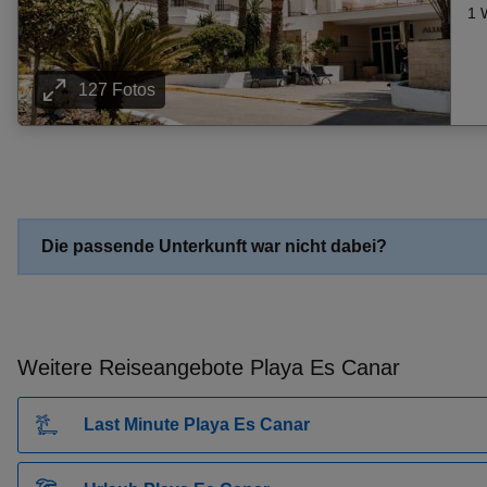
Pauschalangebot Llucmajor
1 
Pauschalangebot St. Julian's
Pauschalangebot Santa Eularia (Santa Eulalia)
127 Fotos
Pauschalangebot Moraitika
Pauschalangebot Lefkimi (Aghios Petros)
Pauschalangebot Santa Susanna
Pauschalangebot Carvoeiro
Pauschalangebot Platanias
Die passende Unterkunft war nicht dabei?
Pauschalangebot Conil De La Frontera
Pauschalangebot Puerto Calero
Pauschalangebot Playa De Matagorda
Pauschalangebot Oase Zarzis
Weitere Reiseangebote Playa Es Canar
Pauschalangebot Seguia Strand
Pauschalangebot Cala Ferrera
Last Minute Playa Es Canar
Pauschalangebot Alvor
Pauschalangebot Kolymbari