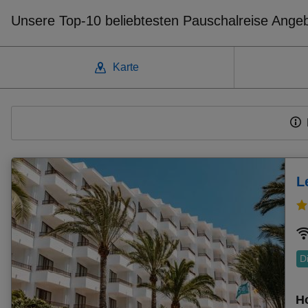
Unsere Top-10 beliebtesten Pauschalreise Ange
Karte
Weitere beliebte Ziele
Pauschalangebot Font De Sa Cala
Pauschalangebot Camp De Mar
Pauschalangebot Roda
L
Pauschalangebot Agios Georgios Argiradon (San Geor
Pauschalangebot Mellieha Bay
Pauschalangebot Torremolinos
Pauschalangebot Midoun
Pauschalangebot Tarajalejo
D
Pauschalangebot Cala Major
Pauschalangebot Porto Cristo
Ho