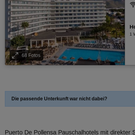
Pauschalangebot Trogir
Pauschalangebot Arzachena
Pauschalangebot Granada
Ho
Pauschalangebot Mayrhofen
1 
Pauschalangebot Abano Terme
Pauschalangebot Peschiera Del Garda
Pauschalangebot Novalja (Insel Pag)
68 Fotos
Pauschalangebot Valldemosa
Pauschalangebot El Puerto De Santa Maria
Pauschalangebot Ses Salines
Pauschalangebot Söll
Pauschalangebot Montecatini Terme
Die passende Unterkunft war nicht dabei?
Pauschalangebot Bari
Pauschalangebot Baska
Pauschalangebot Kaprun
Pauschalangebot Pertisau
Puerto De Pollensa Pauschalhotels mit direkter 