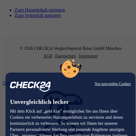
Zum Hauptinhalt springen
Zum Seitenfuß springen
© 2026 CHECK24 Vergleichsportal Reise GmbH München
AGB
Datenschutz
Impressum
Zum Hauptinhalt springen
Nur notwendige Cookies
Unvergleichlich lecker
Mit dem Klick auf „geht klar” ermöglichen Sie uns Ihnen über
Cookies ein verbessertes Nutzungserlebnis zu servieren und dieses
kontinuierlich zu verbessern. So können wir Ihnen bei unseren
Partnern personalisierte Werbung und passende Angebote anzeigen.
Reise
Über „anpassen” können Sie Ihre persönlichen Präferenzen festlegen.