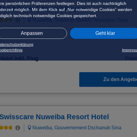
hre persönlichen Präferenzen festlegen. Dies ist auch nachträglich
Nakhil Inn & Nakhil Dream
ederzeit möglich. Mit dem Klick auf „Nur notwendige Cookies” werden
ediglich technisch notwendige Cookies gespeichert.
Nuweiba, Sharm el Sheikh / Nuweiba / Taba
Anpassen
Geht klar
atenschutzerklärung
okierichtlinie
Impress
Hotel inkl. Flug
Preis
Zu den Angeb
Swisscare Nuweiba Resort Hotel
Nuweiba, Gouvernement Dschanub Sina