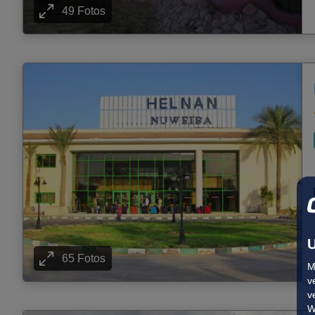
49 Fotos
U
65 Fotos
M
v
v
W