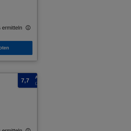
 ermitteln
oten
Außergewöhnlich
7,7
(165 Bewertungen)
 ermitteln