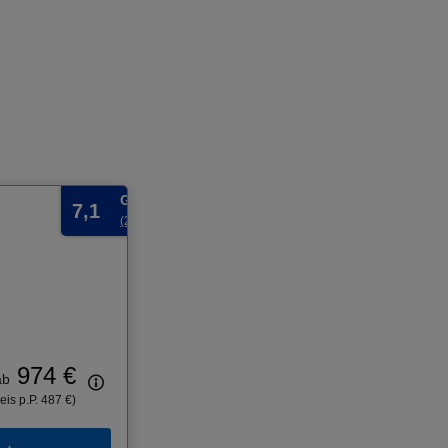
Gut
7,1
(2 Bewertungen)
974 €
ab
eis p.P. 487 €)