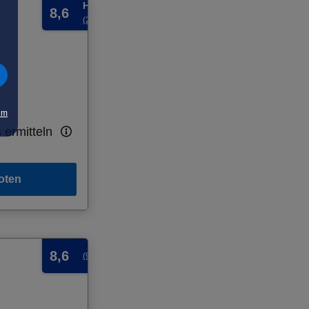
Hervorragend
8,6
(227 Bewertungen)
um
 ermitteln
oten
8,6
(92 Bewertungen)