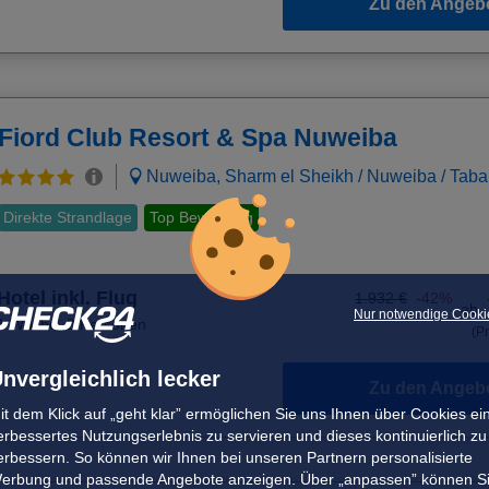
Zu den Angeb
Fiord Club Resort & Spa Nuweiba
Nuweiba, Sharm el Sheikh / Nuweiba / Taba
Direkte Strandlage
Top Bewertung
Hotel inkl. Flug
1.932 €
-42%
ab
Nur notwendige Cooki
1 Woche
,
2 Personen
(Pr
nvergleichlich lecker
Zu den Angeb
it dem Klick auf „geht klar” ermöglichen Sie uns Ihnen über Cookies ei
erbessertes Nutzungserlebnis zu servieren und dieses kontinuierlich zu
erbessern. So können wir Ihnen bei unseren Partnern personalisierte
erbung und passende Angebote anzeigen. Über „anpassen” können S