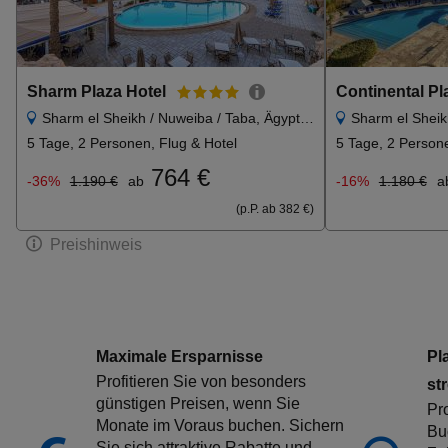
Sharm Plaza Hotel
Sharm el Sheikh / Nuweiba / Taba, Ägypten
Sharm el Sheikh
5 Tage, 2 Personen, Flug & Hotel
5 Tage, 2 Persone
764 €
-36%
1.190 €
ab
-16%
1.180 €
a
(p.P. ab 382 €)
Preishinweis
Maximale Ersparnisse
Pl
Profitieren Sie von besonders
str
günstigen Preisen, wenn Sie
Pro
Monate im Voraus buchen. Sichern
Bu
Sie sich attraktive Rabatte und