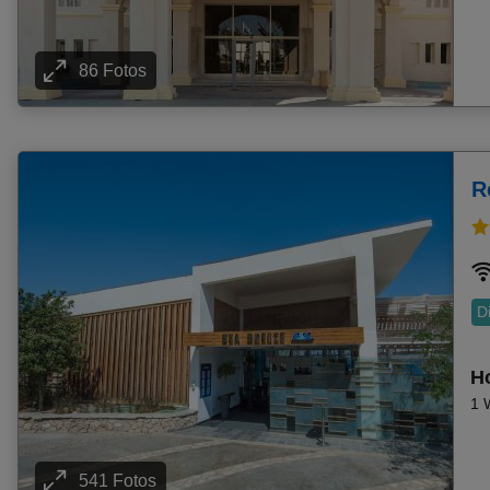
Frühbucher Pomorie Angebote
Frühbucher Moraitika Angebote
86 Fotos
Frühbucher Lefkimi (Aghios Petros) Angebote
Frühbucher Gümüldür Angebote
Frühbucher Platanias Angebote
Frühbucher Elounda Angebote
R
Frühbucher Dahab Angebote
Frühbucher Oase Zarzis Angebote
Frühbucher Seguia Strand Angebote
Frühbucher Sarigerme Angebote
D
Frühbucher Kolymbari Angebote
Frühbucher Kamari Angebote
Ho
Frühbucher Aghia Marina Angebote
1 
Frühbucher Gennadi Angebote
Frühbucher Gerakini Angebote
Frühbucher Duni Angebote
541 Fotos