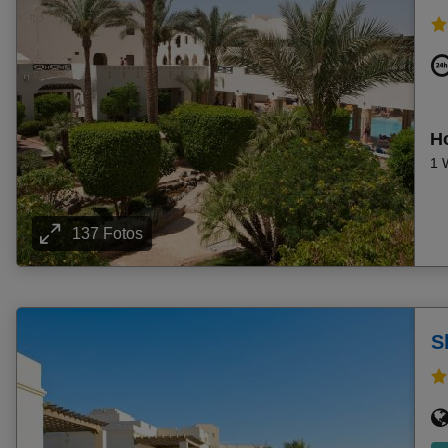
Frühbucher Adelianos Kampos Angebote
Frühbucher Sigacik Angebote
Frühbucher Roda Angebote
Frühbucher Panormos Angebote
Frühbucher Agios Georgios Argiradon (San George Sou
Ho
Frühbucher Kalithea Angebote
1 
Frühbucher Mellieha Bay Angebote
Frühbucher Kos Lambi Angebote
137 Fotos
Frühbucher Lindos Angebote
Frühbucher Ierapetra Angebote
Frühbucher Kokkini Hani Angebote
Frühbucher Port Ghalib Angebote
S
Frühbucher Skaleta Angebote
Frühbucher Incekum Angebote
Frühbucher Sahl Hasheesh Angebote
Frühbucher Pamucak Selcuk Angebote