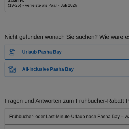
Salah H.
Frühbucher Piskopiano Angebote
(19-25) - verreiste als Paar - Juli 2026
Frühbucher Votsalakia-Kampos Angebote
Frühbucher Kommeno (Korfu) Angebote
Frühbucher Vassilikos Angebote
Nicht gefunden wonach Sie suchen? Wie wäre es
Frühbucher Pirgi Angebote
Frühbucher Nabeul Angebote
Urlaub Pasha Bay
Frühbucher Afitos (Athitos) Angebote
Frühbucher Tsilivi Angebote
All-Inclusive Pasha Bay
Frühbucher Orosei Angebote
Frühbucher Nea Pori Angebote
Frühbucher Bol Angebote
Frühbucher Elenite Angebote
Fragen und Antworten zum Frühbucher-Rabatt 
Frühbucher Letojanni Angebote
Frühbucher Budva Angebote
Frühbucher- oder Last-Minute-Urlaub nach Pasha Bay – wa
Frühbucher Turunc Angebote
Frühbucher Santa Margherita Di Pula Angebote