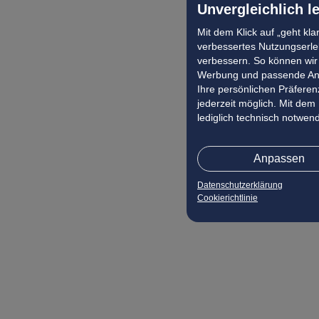
Unvergleichlich l
Frühbucher Agrigent Angebote
Mit dem Klick auf „geht kl
Frühbucher Toscolano-Maderno Angebote
verbessertes Nutzungserleb
Frühbucher Mallnitz Angebote
verbessern. So können wir 
Frühbucher Ljubljana Angebote
Werbung und passende Ang
Ihre persönlichen Präferenz
Frühbucher Pyrgos Angebote
jederzeit möglich. Mit dem
Frühbucher Umm Al Quwain Angebote
lediglich technisch notwen
Frühbucher Zakopane Angebote
Frühbucher Siena Angebote
Anpassen
Frühbucher Tirana Angebote
Datenschutzerklärung
Frühbucher Livorno Angebote
Cookierichtlinie
Frühbucher Rijeka Angebote
Frühbucher Bansko Angebote
Frühbucher Scarlino Angebote
Frühbucher Propriano Angebote
Frühbucher Messina Angebote
Frühbucher Arezzo Angebote