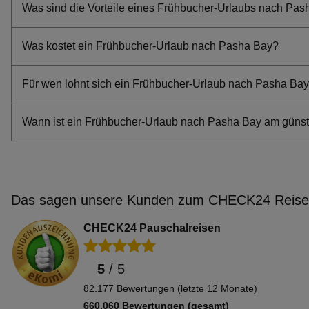
Was sind die Vorteile eines Frühbucher-Urlaubs nach Pa
Frühbucher Luxor Angebote
Frühbucher Sozopol Angebote
Was kostet ein Frühbucher-Urlaub nach Pasha Bay?
Frühbucher Perivolia Angebote
Frühbucher Sibenik Angebote
Für wen lohnt sich ein Frühbucher-Urlaub nach Pasha Ba
Frühbucher Platamonas Angebote
Frühbucher Vodice Angebote
Wann ist ein Frühbucher-Urlaub nach Pasha Bay am günst
Frühbucher Sitia Angebote
Frühbucher Imerovigli Angebote
Frühbucher Sharjah Angebote
Frühbucher Polis Chrysochous Angebote
Das sagen unsere Kunden zum CHECK24 Reisev
Frühbucher Thira (Fira) Angebote
Frühbucher Casamicciola Terme Angebote
CHECK24 Pauschalreisen
Frühbucher Limni Keriou Angebote
Frühbucher Kas Angebote
5
/
5
Frühbucher Vrsar Angebote
82.177 Bewertungen (letzte 12 Monate)
Frühbucher Paleochora Angebote
660.060 Bewertungen (gesamt)