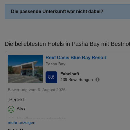
Frühbucher Fujairah Angebote
Die passende Unterkunft war nicht dabei?
Frühbucher Ireon Angebote
Frühbucher Akyarlar (Bodrum) Angebote
Frühbucher Baia Sardinia Angebote
Frühbucher Konyaalti Angebote
Die beliebtesten Hotels in Pasha Bay mit Bestno
Frühbucher Gouvia Angebote
Frühbucher Pythagorion Angebote
Reef Oasis Blue Bay Resort
Frühbucher Ischia Porto Angebote
Pasha Bay
Frühbucher Kavos Angebote
Fabelhaft
8,6
Frühbucher Laganas Angebote
439 Bewertungen
Frühbucher Pefkochori Angebote
Bewertung vom 6. August 2026
Frühbucher Golfo Aranci Angebote
„Perfekt”
Frühbucher Supetar Angebote
Alles
Frühbucher Archangelos Angebote
Frühbucher Cala Gonone Angebote
Nix alles war wunderschön
mehr anzeigen
Frühbucher Paleokastritsa Angebote