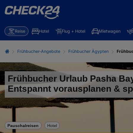
Reise
Hotel
Flug + Hotel
Mietwagen
Frühbucher-Angebote
Frühbucher Ägypten
Frühbuc
Frühbucher Urlaub Pasha Bay
Entspannt vorausplanen & s
Pauschalreisen
Hotel