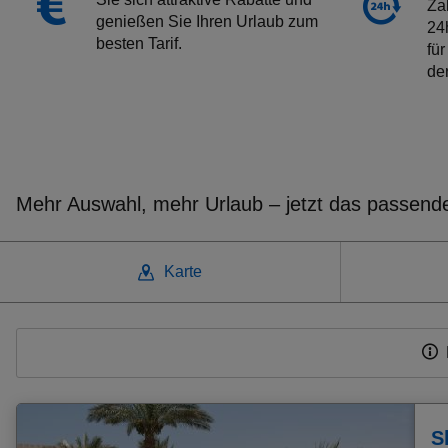
Za
genießen Sie Ihren Urlaub zum
24h
besten Tarif.
für
de
Mehr Auswahl, mehr Urlaub – jetzt das passen
Karte
Weitere beliebte Ziele
Frühbucher Lara Angebote
Frühbucher Agia Pelagia Angebote
Frühbucher Psalidi Angebote
S
Frühbucher Gouves Angebote