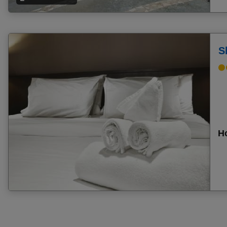
Frühbucher Dassia Angebote
Frühbucher Chania Angebote
Frühbucher Coral Bay Angebote
S
Frühbucher Larnaca Angebote
Frühbucher Sani Angebote
Frühbucher Limassol (Lemesos) Angebote
Frühbucher Ouranoupolis Angebote
Frühbucher Girne (Kyrenia) Angebote
Frühbucher Paralia Angebote
Ho
Frühbucher Nessebar Angebote
Frühbucher Tucepi Angebote
Frühbucher Theologos (Tholos) Angebote
Frühbucher Capo Vaticano Di Ricadi Angebote
Frühbucher Güvercinlik Angebote
Frühbucher Mailand Angebote
Frühbucher Barbati Angebote