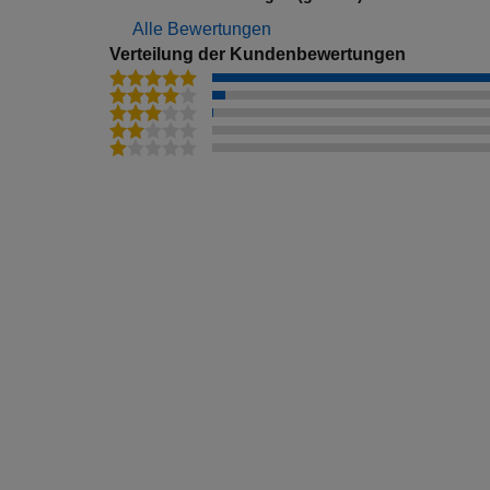
Frühbucher Warna (Varna) Angebote
Alle Bewertungen
Frühbucher Biograd Na Moru Angebote
Verteilung der Kundenbewertungen
Frühbucher Dalyan Angebote
Frühbucher Burgas Angebote
Frühbucher Mestre Angebote
Frühbucher Xlendi Angebote
Frühbucher Krakau Angebote
Frühbucher Yalikavak Angebote
Frühbucher Petrovac Angebote
Frühbucher Oia Angebote
Frühbucher Lefkas (Lefkada Stadt) Angebote
Frühbucher Verudela Angebote
Frühbucher Drepanon Angebote
Frühbucher Njivice Angebote
Frühbucher Primorsko Angebote
Frühbucher Medulin Angebote