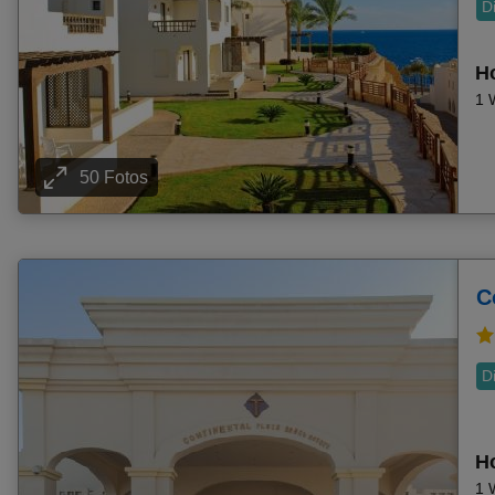
D
Frühbucher Turgutreis Angebote
Frühbucher Sissi Angebote
Ho
Frühbucher Agia Galini Angebote
1 
Frühbucher Midoun Angebote
Frühbucher Cesme Angebote
Frühbucher Kos Stadt Angebote
50 Fotos
Frühbucher Matala Angebote
Frühbucher Torba Angebote
Frühbucher Afandou Angebote
C
Frühbucher Kadriye (Belek) Angebote
Frühbucher Analipsi Angebote
Frühbucher Plakias Angebote
D
Frühbucher St. Julian's Angebote
Frühbucher Pefkos (Pefki) Angebote
Frühbucher Sveti Vlas Angebote
Ho
Frühbucher Kefalos Angebote
1 