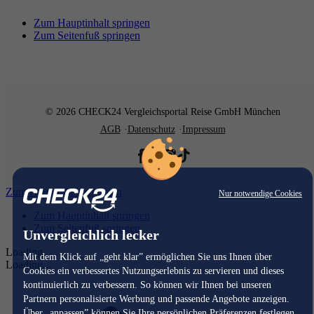
Zum Hauptinhalt springen
Zum Seitenfuß springen
© 2026 CHECK24 Vergleichsportal Reise GmbH München
AGB
Datenschutz
Impressum
Zum Hauptinhalt springen
Nur notwendige Cookies
Zum Hauptinhalt springen
Zum Seitenfuß springen
Unvergleichlich lecker
Loading...
Mit dem Klick auf „geht klar” ermöglichen Sie uns Ihnen über
Loading...
Cookies ein verbessertes Nutzungserlebnis zu servieren und dieses
kontinuierlich zu verbessern. So können wir Ihnen bei unseren
Partnern personalisierte Werbung und passende Angebote anzeigen.
Über „anpassen” können Sie Ihre persönlichen Präferenzen festlegen.