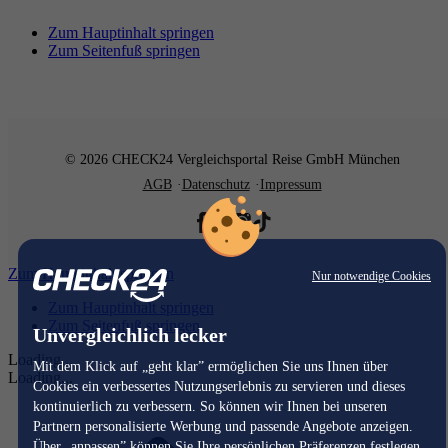
Zum Hauptinhalt springen
Zum Seitenfuß springen
© 2026 CHECK24 Vergleichsportal Reise GmbH München
AGB
Datenschutz
Impressum
Zum Hauptinhalt springen
Nur notwendige Cookies
Zum Hauptinhalt springen
Zum Seitenfuß springen
Unvergleichlich lecker
Loading...
Mit dem Klick auf „geht klar” ermöglichen Sie uns Ihnen über
Loading...
Cookies ein verbessertes Nutzungserlebnis zu servieren und dieses
kontinuierlich zu verbessern. So können wir Ihnen bei unseren
Partnern personalisierte Werbung und passende Angebote anzeigen.
Über „anpassen” können Sie Ihre persönlichen Präferenzen festlegen.