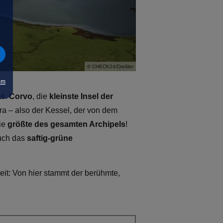
© CHECK24/Dreßler
um
as.
Corvo
, die
kleinste Insel der
era – also der Kessel, der von dem
die
größte des gesamten Archipels
!
auch das
saftig-grüne
heit: Von hier stammt der berühmte,