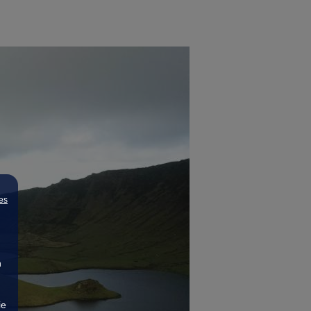
es
n
ie