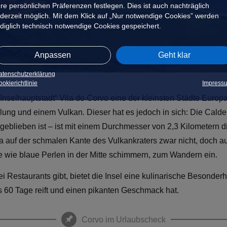
hre persönlichen Präferenzen festlegen. Dies ist auch nachträglich
ederzeit möglich. Mit dem Klick auf „Nur notwendige Cookies” werden
ediglich technisch notwendige Cookies gespeichert.
Anpassen
Geht klar
atenschutzerklärung
okierichtlinie
Impress
„Inselhauptstadt“ Vila do Corvo eine der kleinsten Städte Europ
edlung und einem Vulkan. Dieser hat es jedoch in sich: Die Cald
eblieben ist – ist mit einem Durchmesser von 2,3 Kilometern 
a auf der schmalen Kante des Vulkankraters zwar nicht, doch 
ie wie blaue Perlen in der Mitte schimmern, zum Wandern ein.
ei Restaurants gibt, bietet die Insel eine kulinarische Besonder
s 60 Tage reift und einen pikanten Geschmack hat.
Corvo im Urlaubscheck