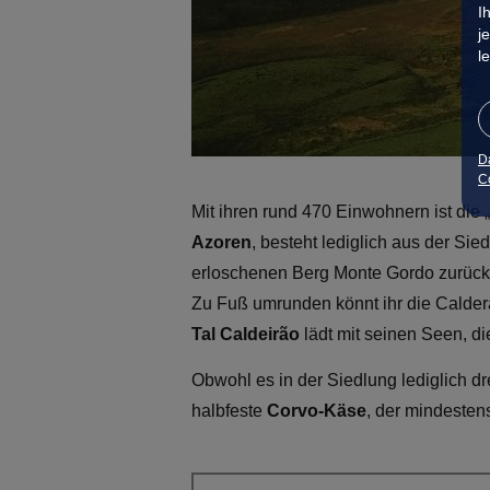
I
j
l
D
Co
Mit ihren rund 470 Einwohnern ist die 
Azoren
, besteht lediglich aus der Si
erloschenen Berg Monte Gordo zurückg
Zu Fuß umrunden könnt ihr die Calder
Tal
Caldeir
ão
lädt mit seinen Seen, d
Obwohl es in der Siedlung lediglich dr
halbfeste
Corvo-Käse
, der mindesten