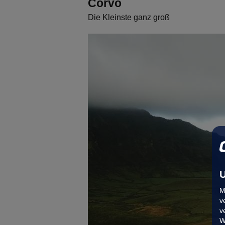
Corvo
Die Kleinste ganz groß
U
M
v
v
W