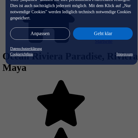
Dies ist auch nachträglich jederzeit möglich. Mit dem Klick auf „Nur
notwendige Cookies” werden lediglich technisch notwendige Cookies
gespeichert.
Anpassen
Geht klar
Startseite
Datenschutzerklärung
Ocean Riviera Paradise, Riviera
Cookierichtlinie
Impressum
Maya