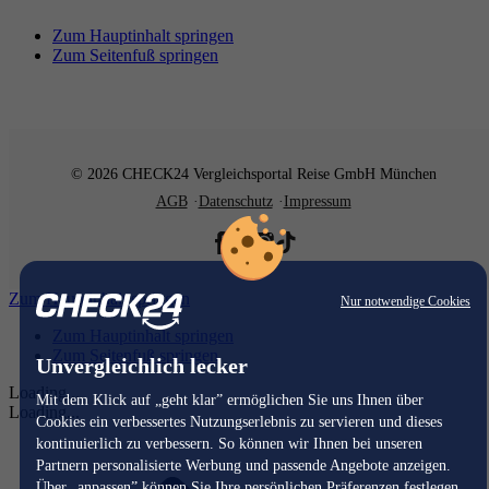
Zum Hauptinhalt springen
Zum Seitenfuß springen
© 2026 CHECK24 Vergleichsportal Reise GmbH München
AGB
Datenschutz
Impressum
Zum Hauptinhalt springen
Nur notwendige Cookies
Zum Hauptinhalt springen
Zum Seitenfuß springen
Unvergleichlich lecker
Loading...
Mit dem Klick auf „geht klar” ermöglichen Sie uns Ihnen über
Loading...
Cookies ein verbessertes Nutzungserlebnis zu servieren und dieses
kontinuierlich zu verbessern. So können wir Ihnen bei unseren
Partnern personalisierte Werbung und passende Angebote anzeigen.
Über „anpassen” können Sie Ihre persönlichen Präferenzen festlegen.