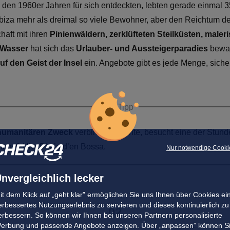
n den 1960er Jahren für sich entdeckten, lebten gerade einmal 
biza mehr als dreimal so viele Bewohner, aber den Reichtum de
haft mit ihren
Pinienwäldern, zerklüfteten Steilküsten, male
 Wasser
hat sich das
Urlauber- und Aussteigerparadies
bewah
uf den Geist der Insel
ein. Angebote gibt es jede Menge, sich
Tipp
humanitären Zweck
verbinden möchte, besucht eine der Stun
g, 9 Uhr, Platja d’en Bossa.
Nur notwendige Cooki
nvergleichlich lecker
it dem Klick auf „geht klar” ermöglichen Sie uns Ihnen über Cookies ei
erbessertes Nutzungserlebnis zu servieren und dieses kontinuierlich zu
02
erbessern. So können wir Ihnen bei unseren Partnern personalisierte
erbung und passende Angebote anzeigen. Über „anpassen” können S