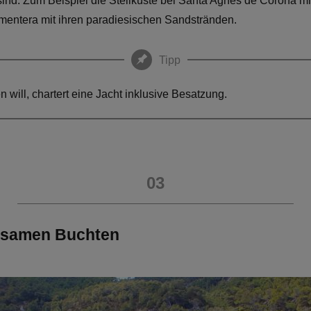
ind. Zum Beispiel die Steilküste bei Santa Agnès de Corona m
rmentera mit ihren paradiesischen Sandstränden.
Tipp
n will, chartert eine Jacht inklusive Besatzung.
03
nsamen Buchten