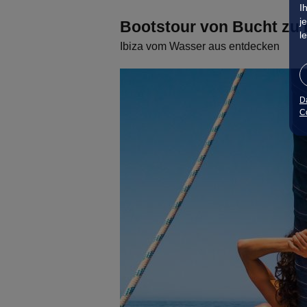
I
j
Bootstour von Bucht zu
l
Ibiza vom Wasser aus entdecken
D
Co