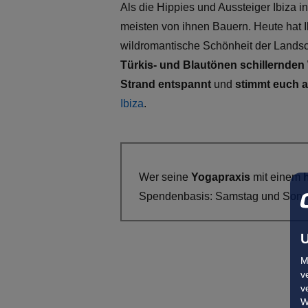
Als die Hippies und Aussteiger Ibiza i
meisten von ihnen Bauern. Heute hat I
wildromantische Schönheit der Landsc
Türkis- und Blautönen schillernden
Strand
entspannt
und
stimmt euch a
Ibiza
.
Wer seine
Yogapraxis
mit einem
Spendenbasis: Samstag und Sonnta
U
M
v
v
W