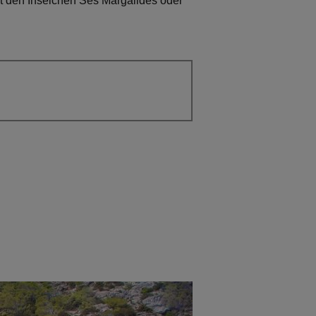
it den Inselchen Ses Margalides oder