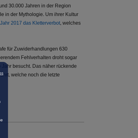
 rund 30.000 Jahren in der Region
e in der Mythologie. Um ihrer Kultur
 Jahr 2017 das Kletterverbot
, welches
trafe für Zuwiderhandlungen 630
vierendem Fehlverhalten droht sogar
 Jahr besucht. Das näher rückende
es
ührt, welche noch die letzte
n
ie