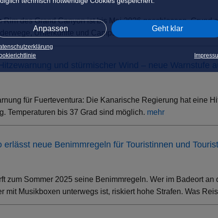
ediglich technisch notwendige Cookies gespeichert.
h Rim des Grand Canyon ist bis Mai 2026 geschlossen. Grund s
Anpassen
Geht klar
erwege, Unterkünfte und Campsites sind betroffen – der South 
atenschutzerklärung
okierichtlinie
Impress
 Hitzewarnung und stürmischer Wind – neue Warnstufe 
rnung für Fuerteventura: Die Kanarische Regierung hat eine Hi
. Temperaturen bis 37 Grad sind möglich.
mehr
ino erlässt neue Benimmregeln für Touristinnen und Touris
rft zum Sommer 2025 seine Benimmregeln. Wer im Badeort an der
 mit Musikboxen unterwegs ist, riskiert hohe Strafen. Was Rei