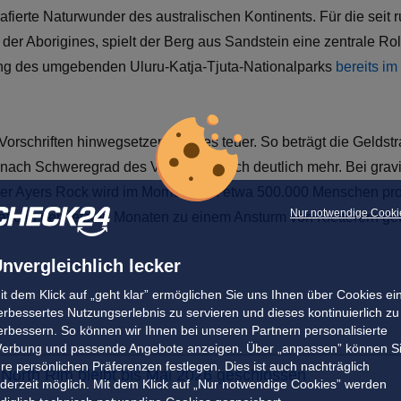
rafierte Naturwunder des australischen Kontinents. Für die seit
r Aborigines, spielt der Berg aus Sandstein eine zentrale Roll
tung des umgebenden Uluru-Katja-Tjuta-Nationalparks
bereits im
 Vorschriften hinwegsetzen, wird es teuer. So beträgt die Gelds
je nach Schweregrad des Verstoßes auch deutlich mehr. Bei gra
Der Ayers Rock wird im Moment von etwa 500.000 Menschen pro
Nur notwendige Cooki
atte in den letzten Monaten zu einem Ansturm von Kletterern gef
nvergleichlich lecker
it dem Klick auf „geht klar” ermöglichen Sie uns Ihnen über Cookies ei
erbessertes Nutzungserlebnis zu servieren und dieses kontinuierlich zu
erbessern. So können wir Ihnen bei unseren Partnern personalisierte
erbung und passende Angebote anzeigen. Über „anpassen” können S
hre persönlichen Präferenzen festlegen. Dies ist auch nachträglich
North Rim bleibt bis Mai 2026 geschlossen
ederzeit möglich. Mit dem Klick auf „Nur notwendige Cookies” werden