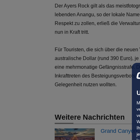
Der Ayers Rock gilt als das meistfotog
lebenden Anangu, so der lokale Name de
Respekt zu zollen, erließ die Verwal
nun in Kraft tritt.
Für Touristen, die sich über die neuen
australische Dollar (rund 390 Euro), 
eine mehrmonatige Gefängnisstrafe. 
Inkrafttreten des Besteigungsverbots h
Gelegenheit nutzen wollten.
U
M
v
v
Weitere Nachrichten
W
I
Grand Canyon: 
j