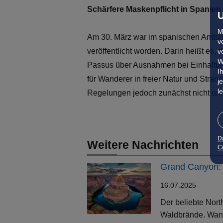
Schärfere Maskenpflicht in Spanien 
U
M
Am 30. März war im spanischen Amts
v
veröffentlicht worden. Darin heißt es, 
v
W
Passus über Ausnahmen bei Einhaltung
I
für Wanderer in freier Natur und Str
j
l
Regelungen jedoch zunächst nicht um
D
Weitere Nachrichten
Co
Grand Canyon: 
16.07.2025
Der beliebte Nort
Waldbrände. Wand