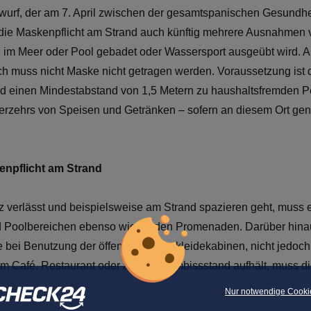
urf, der am 7. April zwischen der gesamtspanischen Gesund
ht die Maskenpflicht am Strand auch künftig mehrere Ausnahmen
e im Meer oder Pool gebadet oder Wassersport ausgeübt wird
h muss nicht Maske nicht getragen werden. Voraussetzung ist d
 einen Mindestabstand von 1,5 Metern zu haushaltsfremden P
zehrs von Speisen und Getränken – sofern an diesem Ort generel
enpflicht am Strand
 verlässt und beispielsweise am Strand spazieren geht, muss
und Poolbereichen ebenso wie an den Promenaden. Darüber hina
bei Benutzung der öffentlichen Umkleidekabinen, nicht jedoch
em Café, Restaurant oder an einem Imbissstand aufhält, muss d
Nur notwendige Cooki