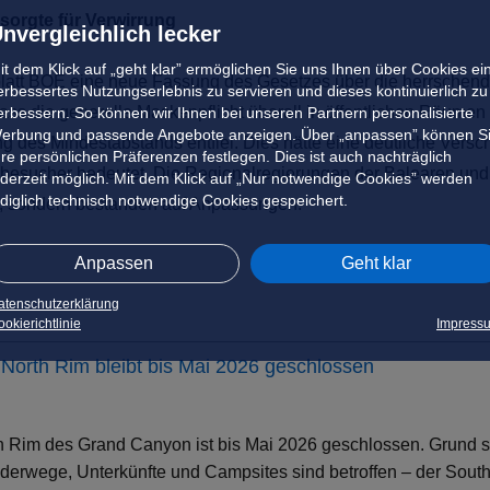
sorgte für Verwirrung
nvergleichlich lecker
it dem Klick auf „geht klar” ermöglichen Sie uns Ihnen über Cookies ei
blatt BOE eine neue Fassung des Gesetzes über die herrsch
erbessertes Nutzungserlebnis zu servieren und dieses kontinuierlich zu
dass die generelle Maskenpflicht überall in öffentlichen Räumen 
erbessern. So können wir Ihnen bei unseren Partnern personalisierte
erbung und passende Angebote anzeigen. Über „anpassen” können S
 des Mindestabstands entfiel. Dies hätte eine deutliche Vers
hre persönlichen Präferenzen festlegen. Dies ist auch nachträglich
andbesucher bedeutet. Die Regionalregierungen der Balearen un
ederzeit möglich. Mit dem Klick auf „Nur notwendige Cookies” werden
ediglich technisch notwendige Cookies gespeichert.
, sondern bestanden auf Anpassungen.
Anpassen
Geht klar
atenschutzerklärung
okierichtlinie
Impress
North Rim bleibt bis Mai 2026 geschlossen
h Rim des Grand Canyon ist bis Mai 2026 geschlossen. Grund s
erwege, Unterkünfte und Campsites sind betroffen – der South 