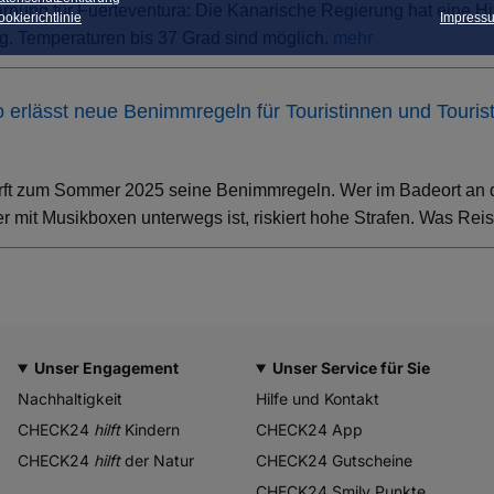
rnung für Fuerteventura: Die Kanarische Regierung hat eine Hi
okierichtlinie
Impress
. Temperaturen bis 37 Grad sind möglich.
mehr
ino erlässt neue Benimmregeln für Touristinnen und Touris
rft zum Sommer 2025 seine Benimmregeln. Wer im Badeort an der
 mit Musikboxen unterwegs ist, riskiert hohe Strafen. Was Rei
Unser Engagement
Unser Service für Sie
Nachhaltigkeit
Hilfe und Kontakt
CHECK24
hilft
Kindern
CHECK24 App
CHECK24
hilft
der Natur
CHECK24 Gutscheine
CHECK24 Smily Punkte