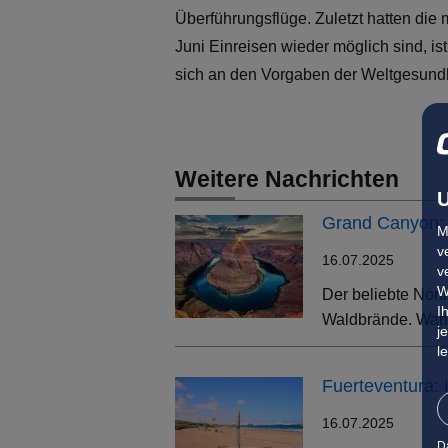
Überführungsflüge. Zuletzt hatten die
Juni Einreisen wieder möglich sind, is
sich an den Vorgaben der Weltgesundh
Weitere Nachrichten
U
Grand Canyon: 
M
v
16.07.2025
v
W
Der beliebte Nort
I
Waldbrände. Wand
j
l
Fuerteventura:
16.07.2025
D