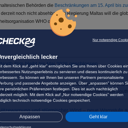
 maltesischen Behörden die
Beschränkungen am 15. April bis zum
t derzeit noch nicht absehbar. Die Regierung Maltas will die glo
eitsorganisation WHO orientieren.
Nur notwendige Cooki
nvergleichlich lecker
North Rim bleibt bis Mai 2026 geschlossen
it dem Klick auf „geht klar” ermöglichen Sie uns Ihnen über Cookies ei
erbessertes Nutzungserlebnis zu servieren und dieses kontinuierlich zu
erbessern. So können wir Ihnen bei unseren Partnern personalisierte
erbung und passende Angebote anzeigen. Über „anpassen” können S
h Rim des Grand Canyon ist bis Mai 2026 geschlossen. Grund s
hre persönlichen Präferenzen festlegen. Dies ist auch nachträglich
erwege, Unterkünfte und Campsites sind betroffen – der South 
ederzeit möglich. Mit dem Klick auf „Nur notwendige Cookies” werden
ediglich technisch notwendige Cookies gespeichert.
 Hitzewarnung und stürmischer Wind – neue Warnstufe 
Anpassen
Geht klar
atenschutzerklärung