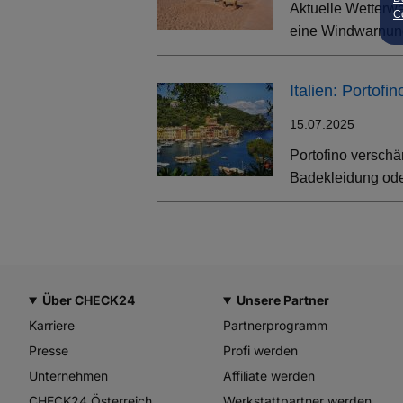
Aktuelle Wetterwa
Co
eine Windwarnung
Italien: Portof
15.07.2025
Portofino verschä
Badekleidung oder
Über CHECK24
Unsere Partner
Karriere
Partnerprogramm
Presse
Profi werden
Unternehmen
Affiliate werden
CHECK24 Österreich
Werkstattpartner werden