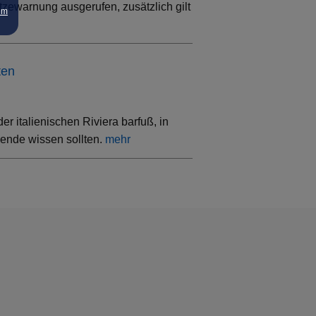
tzewarnung ausgerufen, zusätzlich gilt
um
ten
 italienischen Riviera barfuß, in
sende wissen sollten.
mehr