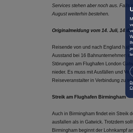
Services stehen aber noch aus. Falls e
U
August weiterhin bestehen.
M
v
Originalmeldung vom 14. Juli, 14:42
v
W
I
Reisende von und nach England haben e
j
l
Ausstand bei 16 Bahnunternehmen statt
Störungen am Flughafen London Gatwick
nieder. Es muss mit Ausfällen und Ver
Reiseveranstalter in Verbindung zu se
D
Co
Streik am Flughafen Birmingham
Auch in Birmingham findet ein Streik d
ausfallen als in Gatwick. Trotzdem so
Birmingham beginnt der Lohnkampf am 1