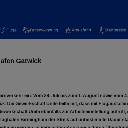
Flüge
Ferienwohnung
Kreuzfahrt
Städtereise
hafen Gatwick
rnverkehr ein. Vom 28. Juli bis zum 1. August sowie vom 4. 
. Die Gewerkschaft Unite teilte mit, dass mit Flugausfäll
erkschaft Unite ebenfalls zur Arbeitseinstellung aufruft, 
 Flughafen Birmingham der Streik auf unbestimmte Dauer s
ernehmen werden im Vereinigten Königreich durch Überstun