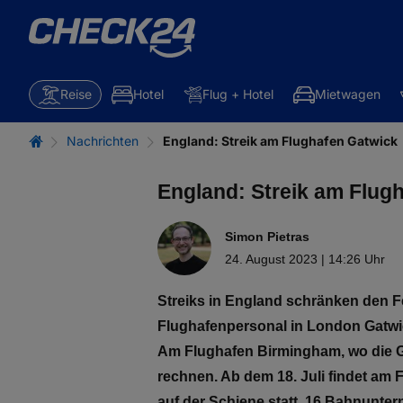
Reise
Hotel
Flug + Hotel
Mietwagen
Nachrichten
England: Streik am Flughafen Gatwick
England: Streik am Flug
Simon Pietras
24. August 2023 | 14:26 Uhr
Streiks in England schränken den Fe
Flughafenpersonal in London Gatwick
Am Flughafen Birmingham, wo die Gew
rechnen. Ab dem 18. Juli findet am
auf der Schiene statt. 16 Bahnunt