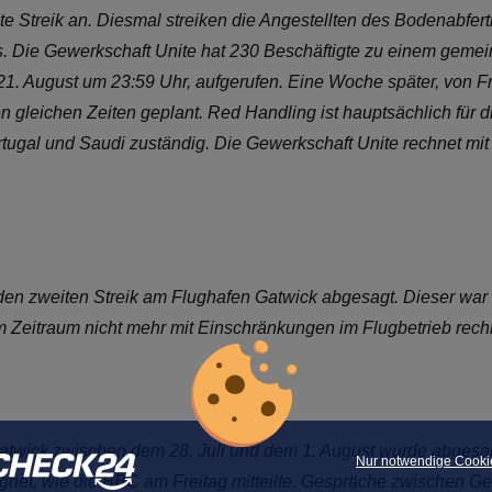
e Streik an. Diesmal streiken die Angestellten des Bodenabfer
. Die Gewerkschaft Unite hat 230 Beschäftigte zu einem geme
1. August um 23:59 Uhr, aufgerufen. Eine Woche später, von Fr
den gleichen Zeiten geplant. Red Handling ist hauptsächlich für 
ortugal und Saudi zuständig. Die Gewerkschaft Unite rechnet mi
den zweiten Streik am Flughafen Gatwick abgesagt. Dieser war
 Zeitraum nicht mehr mit Einschränkungen im Flugbetrieb rech
Gatwick zwischen dem 28. Juli und dem 1. August wurde abgesag
Nur notwendige Cooki
eignet, wie die BBC am Freitag mitteilte. Gespräche zwischen