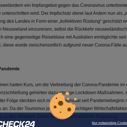
seeländern ein Impfangebot gegen das Coronavirus unterbreite
unterschritten wird. Der Impfschutz diene laut Ardern nun als „i
ng des Landes in Form einer „kollektiven Rüstung“ geschützt w
 Neuseeland einzureisen, selbst die Rückkehr neuseeländischer
h eine gegenseitige Reiseblase mit Australien ermöglichte seit
, diese wurde zwischenzeitlich aufgrund neuer Corona-Fälle au
 Pandemie
inen harten Kurs, um die Verbreitung der Corona-Pandemie im
renzschließung gehörten dazu strenge Lockdown-Maßnahmen, we
er Folge steckten sich in dem Inselstaat seit Pandemiebeginn n
an. Da der Tourismus jedoch einen wichtigen Wirtschaftsfaktor
g zu den erklärten Zielen der neuseeländischen Regierung.
Nur notwendige Cooki