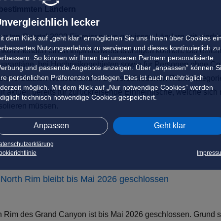
 bestimmten Ländern
nvergleichlich lecker
ersten Quartal 2022 Einreisen aus gewissen Ländern mit niedr
it dem Klick auf „geht klar” ermöglichen Sie uns Ihnen über Cookies ei
erbessertes Nutzungserlebnis zu servieren und dieses kontinuierlich zu
 Ankommenden einen Impfnachweis erbringen können. Bei einem
erbessern. So können wir Ihnen bei unseren Partnern personalisierte
Quarantäne, bei Hochrisikogebieten sowie für Personen ohne Co
erbung und passende Angebote anzeigen. Über „anpassen” können S
hre persönlichen Präferenzen festlegen. Dies ist auch nachträglich
elche Staaten Neuseeland in die verschiedenen Risikokategorien
ederzeit möglich. Mit dem Klick auf „Nur notwendige Cookies” werden
ilt aktuell bereits für zurückreisende Einheimische, welche sic
ediglich technisch notwendige Cookies gespeichert.
solieren müssen.
Anpassen
Geht klar
atenschutzerklärung
okierichtlinie
Impress
North Rim bleibt bis Mai 2026 geschlossen
h Rim des Grand Canyon ist bis Mai 2026 geschlossen. Grund s