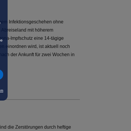
igem Infektionsgeschehen ohne
n
 Abreiseland mit höherem
rona-Impfschutz eine 14-tägige
ie
 einordnen wird, ist aktuell noch
h nach der Ankunft für zwei Wochen in
um
ind die Zerstörungen durch heftige