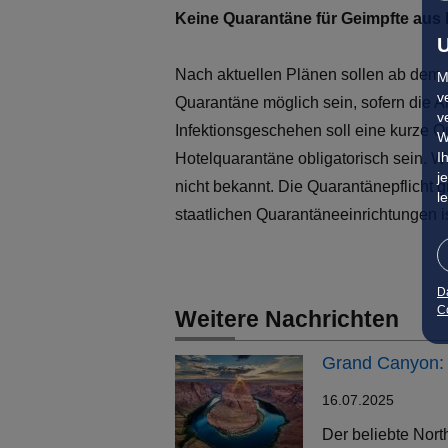
Keine Quarantäne für Geimpfte aus
U
Nach aktuellen Plänen sollen ab dem 
M
v
Quarantäne möglich sein, sofern die
v
Infektionsgeschehen soll eine kurze 
W
I
Hotelquarantäne obligatorisch sein. W
j
nicht bekannt. Die Quarantänepflicht g
l
staatlichen Quarantäneeinrichtungen i
D
Co
Weitere Nachrichten
Grand Canyon: 
16.07.2025
Der beliebte Nort