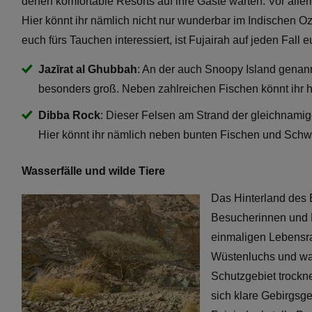
denen komfortable Resorts auf ihre Gäste warten. Vor alle
Hier könnt ihr nämlich nicht nur wunderbar im Indischen
euch fürs Tauchen interessiert, ist Fujairah auf jeden Fall 
Jazīrat al Ghubbah
: An der auch Snoopy Island genann
besonders groß. Neben zahlreichen Fischen könnt ihr h
Dibba Rock
: Dieser Felsen am Strand der gleichnami
Hier könnt ihr nämlich neben bunten Fischen und Schw
Wasserfälle und wilde Tiere
Das Hinterland des E
Besucherinnen und 
einmaligen Lebensra
Wüstenluchs und wah
Schutzgebiet trockn
sich klare Gebirgsg