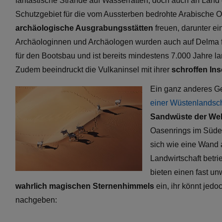
fantastische Strände auf Wasserratten, doch auch an Land g
Schutzgebiet für die vom Aussterben bedrohte Arabische O
archäologische Ausgrabungsstätten
freuen, darunter ei
Archäologinnen und Archäologen wurden auch auf Delma f
für den Bootsbau und ist bereits mindestens 7.000 Jahre l
Zudem beeindruckt die Vulkaninsel mit ihrer
schroffen Ins
Ein ganz anderes Ge
einer Wüstenlandsch
Sandwüste der Wel
Oasenrings im Süde
sich wie eine Wand 
Landwirtschaft betr
bieten einen fast un
wahrlich magischen Sternenhimmels
ein, ihr könnt jed
nachgeben: