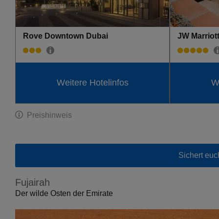
Rove Downtown Dubai
JW Marriot
Weitere Hotelinfos
We
Preishinweis
Sichert euc
Fujairah
Der wilde Osten der Emirate