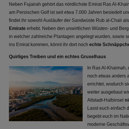
Neben Fujairah gehört das nördlichste Emirat Ras Al-Kha
am Persischen Golf ist seit etwa 7.000 Jahren besiedelt und
findet ihr sowohl Ausläufer der Sandwüste Rub al-Chali al
Emirate
erhebt. Neben den unwirtlichen Wüsten- und Bergr
in welcher zahlreiche Plantagen angelegt wurden, sowie s
ins Emirat kommen, könnt ihr dort noch
echte Schnäppche
Quirliges Treiben und ein echtes Gruselhaus
In Ras Al-Khaimah, 
noch etwas anders a
errichtet, wodurch s
weiter ausgebaut wir
Altstadt-Halbinsel
n
Lasst euch einfach d
begebt euch im Nati
moderne Geschäftsvi