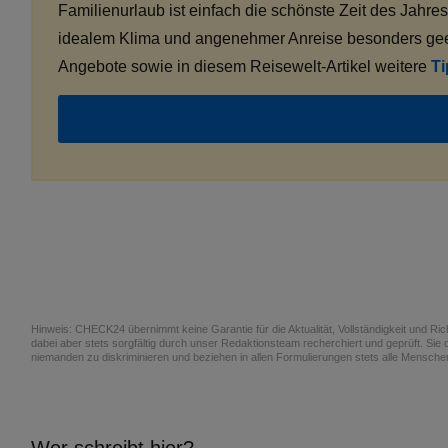
Familienurlaub ist einfach die schönste Zeit des Jahres
idealem Klima und angenehmer Anreise besonders gee
Angebote sowie in diesem Reisewelt-Artikel weitere
Ti
Hinweis: CHECK24 übernimmt keine Garantie für die Aktualität, Vollständigkeit und Richti
dabei aber stets sorgfältig durch unser Redaktionsteam recherchiert und geprüft. Sie d
niemanden zu diskriminieren und beziehen in allen Formulierungen stets alle Menschen